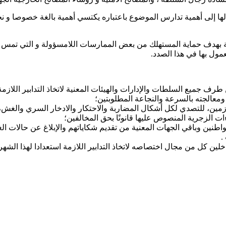
بة بهدف حماية المستهلك من بعض الممارسات اللامسؤولة و التي تمس ب
مول بها في هذا الصدد.
 جميع السلطات والإدارات والهيئات المعنية لاتخاذ التدابير اللازمة 
معالجته بالسرعة والنجاعة المطلوبتين؛
ازمين، للتصدي لكل أشكال المضاربة والاحتكار والادخار السري والغش،
ت الزجرية المنصوص عليها قانونًا بحق المخالفين؛
العمالة ، لتمكين المواطنين وباقي الجهات المعنية من تقديم شكاياتهم والإبلاغ ع
.
 كل من مجال اختصاصه لاتخاذ التدابير اللازمة استعدادا لهذا الشهر الفض