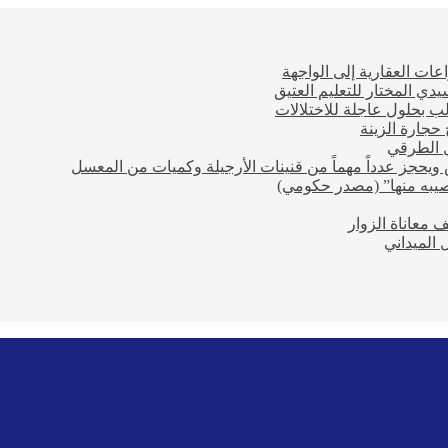
عات العقارية إلى الواجهة
ي المختار للتعليم العتيق
ب بحلول عاجلة للاختلالات
حجارة الزينة
ل الطرقي
ويحجز عدداً مهماً من قنينات الأرجيلة وكميات من المعسل
صيبه منها” (مصدر حكومي)
معاناة الزوار
 الميداني