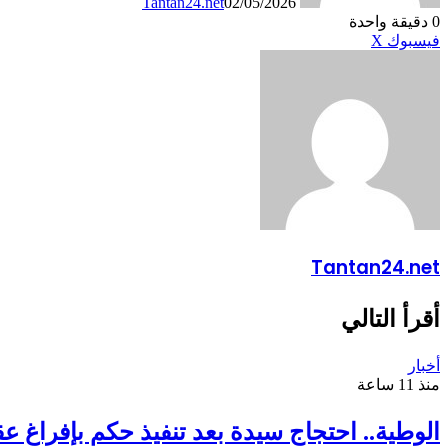
Tantan24.net
02/05/2026
0
دقيقة واحدة
طباعة
لينكدإن
مشاركة
بينتيريست
فيسبوك
X
عبر
البريد
Tantan24.net
أقرأ التالي
أخبار
منذ 11 ساعة
الوطية.. احتجاج سيدة بعد تنفيذ حكم بإفراغ عق