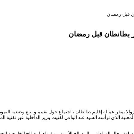
ان قبل رمضان
ر بطانطان قبل رمضان
ة الثانية عشر والنصف زوالا بمقر عمالة إقليم طانطان ، اجتماع حول تقييم و تتبع و
عنية الذي ترأسه السيد عبد الوافي لفتيت وزير الداخلية عبر تقنية المنا
لسادة رجال السلطة ، والمصالح الأمنية و رؤساء المصالح الخارجية الجهو