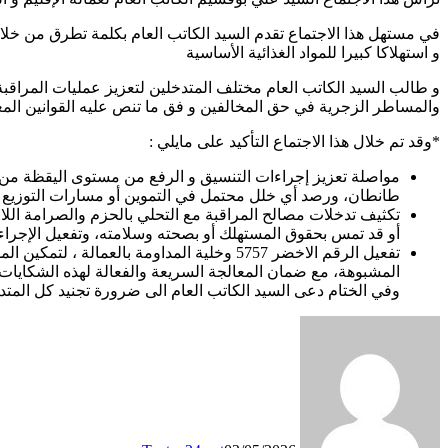
و استهلاكا كبيرا للمواد الغذائية الأساسية
و طالب السيد الكاتب العام مختلف المتدخلين لتعزيز عمليات المراق
والمساطر الزجرية في حق المخالفين و فق ما تنص عليه القوانين المع
*وقد تم خلال هذا الاجتماع التأكيد على مايلي :
مواصلة تعزيز إجراءات التنسيق و الرفع من مستوى اليقظة من طرف
طانطان، ورصد أي خلل محتمل في التموين أو مسارات التوزيع و
تكثيف تدخلات مصالح المراقبة مع التحلي بالحزم والصرامة الل
أو قد تمس بحقوق المستهلك أو بصحته وسلامته، وتفعيل الإجراءا
تفعيل الرقم الاخضر 5757 وخلية المداومة ب
المشبوهة، مع ضمان المعالجة السريعة والفعالة لهذه الشكايات 
وفي الختام دعى السيد الكاتب العام الى ضرورة تجنيد كل المتدخلين