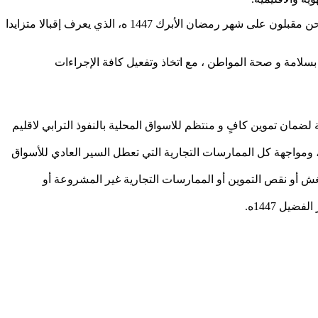
في مستهل هذا الاجتماع تقدم السيد الكاتب العام بكلمة تطرق من خلالها إلى أهمية تدارس الموضوع باعتباره يكتسي أهمية بالغة خصوصا و نحن مقبلون على شهر رمضان الأبرك 1447 ه، الذي يعرف إقبالا متزايدا
سلامة و صحة المواطن ، مع اتخاذ وتفعيل كافة الإجراءات
لضمان تموين كافٍ و منتظم للاسواق المحلية بالنفوذ الترابي لاقليم
 ومواجهة كل الممارسات التجارية التي تعطل السير العادي للأسواق
ن حالات الغش أو نقص التموين أو الممارسات التجارية غير المشروعة أو
يل 1447ه.