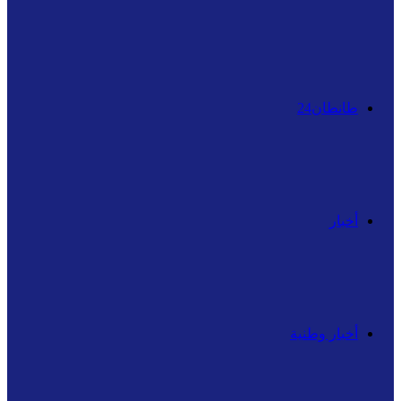
عن
طانطان24
أخبار
أخبار وطنية