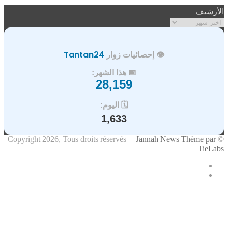
الموقع
الأرشيف
RSS
الأرشيف
👁️ إحصائيات زوار
Tantan24
📅 هذا الشهر:
28,159
🗓️ اليوم:
1,633
Jannah News Thème par
© Copyright 2026, Tous droits réservés |
TieLabs
فيسبوك
ملخص
الموقع
X
زر
تيلقرام
واتساب
فيسبوك
RSS
الذهاب
إلى
الأعلى