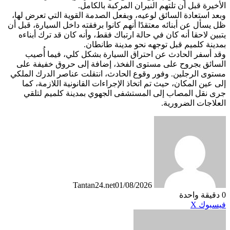
الأخيرة قبل أن تلتهم النيران المركبة بالكامل.
وبعد استعادة السائق لوعيه، وبفعل الصدمة القوية التي تعرض لها،
ظل يسأل عن أبنائه معتقدًا أنهم كانوا برفقته داخل السيارة، قبل أن
يتبين لاحقا أنه كان في حالة ارتباك فقط، وأنه كان قد ترك أبناءه
بمدينة كلميم قبل توجهه نحو مدينة طانطان.
وقد أسفر الحادث عن احتراق السيارة بشكل كلي، فيما أُصيب
السائق بجروح على مستوى الفخذ، إضافة إلى حروق خفيفة على
مستوى الرجلين. وفور وقوع الحادث، انتقلت عناصر الدرك الملكي
إلى عين المكان، حيث تم اتخاذ الإجراءات القانونية اللازمة، كما
جرى نقل المصاب إلى المستشفى الجهوي بمدينة كلميم لتلقي
العلاجات الضرورية.
Tantan24.net
01/08/2026
0
دقيقة واحدة
طباعة
لينكدإن
مشاركة
بينتيريست
فيسبوك
X
عبر
البريد