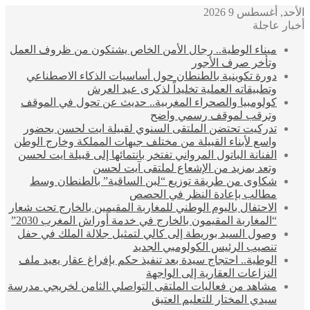
الأحد, أغسطس 9 2026
أخبار عاجلة
ميناء الوطية.. رجال الأمن الخاص يشتكون من ظروف العمل
وتأخر صرف الأجور
دورة تكوينية بالطنطان حول أساسيات الذكاء الاصطناعي
وتطبيقاته العملية تخليداً لذكرى عيد العرش
كولومبيا والصحراء المغربية.. حديث عن تحول في الموقف
وترقب لموقف رسمي واضح
تدركيت تحتضن الملتقى السنوي لقبيلة ايت لحسن بحضور
واسع لأبناء القبيلة من مختلف جيهات المملكة وخارج الوطن
الفنانة الباتول المرواني تفتخر بانتمائها إلى قبيلة ايت لحسن
وتعد بمزيد من الإشعاع لملتقى آيت لحسن
شكاوى من طريقة توزيع “لبن الساقية” بالطنطان وسط
مطالب بإعادة النظر في الحصص
الاحتفال باليوم الوطني للمغاربة المقيمين بالخارج تحت شعار
“المغاربة المقيمون بالخارج في خدمة أوراش المغرب 2030”
وصول السيد بوريطة إلى كالي لتمثيل جلالة الملك في حفل
تنصيب الرئيس الكولومبي الجديد
الوطية.. احتجاج سيدة بعد تنفيذ حكم بإفراغ عقار يعيد ملف
النزاعات العقارية إلى الواجهة
مشاهد من فعاليات الملتقى التواصلي الثامن لخريجي مدرسة
سيدي المختار للتعليم العتيق