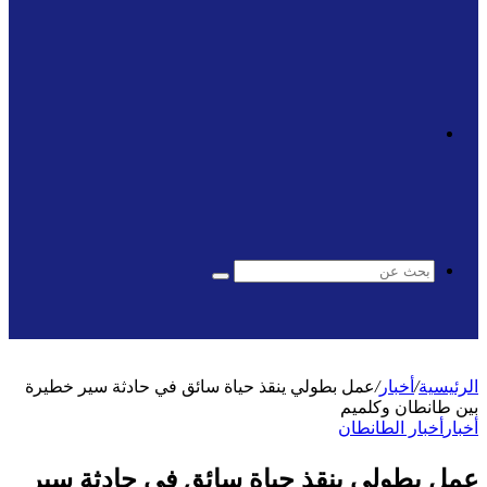
الوضع
المظلم
بحث
عن
الرئيسية
/
أخبار
/
عمل بطولي ينقذ حياة سائق في حادثة سير خطيرة
بين طانطان وكلميم
أخبار
أخبار الطانطان
عمل بطولي ينقذ حياة سائق في حادثة سير