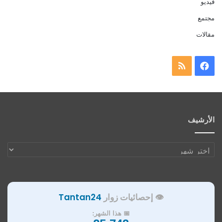
فيديو
مجتمع
مقالات
فيسبوك
ملخص
الموقع
RSS
الأرشيف
الأرشيف
👁️ إحصائيات زوار
Tantan24
📅 هذا الشهر: