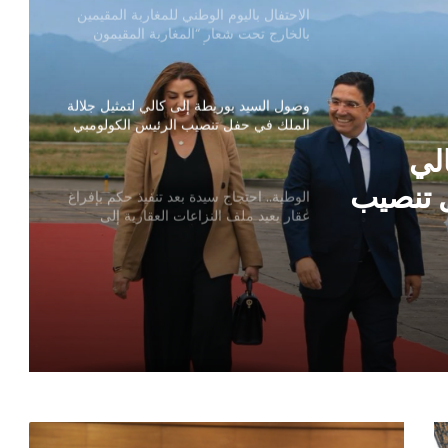
الاحتفال باليوم الوطني للمغاربة المقيمين
بالخارج تحت شعار “المغاربة المقيمون
بالخارج في خدمة أوراش المغرب 2030”
وصول السيد بوريطة إلى كالي لتمثيل جلالة
الملك في حفل تنصيب الرئيس الكولومبي
الجديد
لي
ل تنصيب
الوطية.. احتجاج سيدة بعد تنفيذ حكم بإفراغ
عقار يعيد ملف النزاعات العقارية إلى
الواجهة