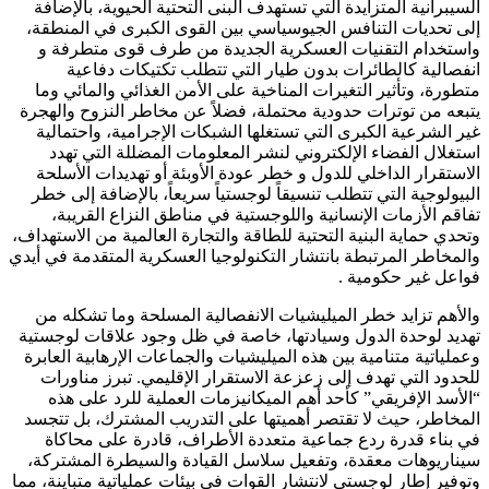
السيبرانية المتزايدة التي تستهدف البنى التحتية الحيوية، بالإضافة
إلى تحديات التنافس الجيوسياسي بين القوى الكبرى في المنطقة،
واستخدام التقنيات العسكرية الجديدة من طرف قوى متطرفة و
انفصالية كالطائرات بدون طيار التي تتطلب تكتيكات دفاعية
متطورة، وتأثير التغيرات المناخية على الأمن الغذائي والمائي وما
يتبعه من توترات حدودية محتملة، فضلاً عن مخاطر النزوح والهجرة
غير الشرعية الكبرى التي تستغلها الشبكات الإجرامية، واحتمالية
استغلال الفضاء الإلكتروني لنشر المعلومات المضللة التي تهدد
الاستقرار الداخلي للدول و خطر عودة الأوبئة أو تهديدات الأسلحة
البيولوجية التي تتطلب تنسيقاً لوجستياً سريعاً، بالإضافة إلى خطر
تفاقم الأزمات الإنسانية واللوجستية في مناطق النزاع القريبة،
وتحدي حماية البنية التحتية للطاقة والتجارة العالمية من الاستهداف،
والمخاطر المرتبطة بانتشار التكنولوجيا العسكرية المتقدمة في أيدي
فواعل غير حكومية .
والأهم تزايد خطر الميليشيات الانفصالية المسلحة وما تشكله من
تهديد لوحدة الدول وسيادتها، خاصة في ظل وجود علاقات لوجستية
وعملياتية متنامية بين هذه الميليشيات والجماعات الإرهابية العابرة
للحدود التي تهدف إلى زعزعة الاستقرار الإقليمي. تبرز مناورات
“الأسد الإفريقي” كأحد أهم الميكانيزمات العملية للرد على هذه
المخاطر، حيث لا تقتصر أهميتها على التدريب المشترك، بل تتجسد
في بناء قدرة ردع جماعية متعددة الأطراف، قادرة على محاكاة
سيناريوهات معقدة، وتفعيل سلاسل القيادة والسيطرة المشتركة،
وتوفير إطار لوجستي لانتشار القوات في بيئات عملياتية متباينة، مما