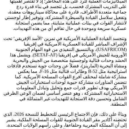
الميكانيزمات العملية للرد على هذه المخاطر؛ إذ لا تقتصر أهميتها
على التدريب المشترك فحسب، بل تتجسد في بناء قدرة ردع
جماعية متعددة الأطراف، قادرة على محاكاة سيناريوهات معقدة،
وتفعيل سلاسل القيادة والسيطرة المشتركة، وتوفير إطار لوجستي
لانتشار القوات في بيئات عملياتية متباينة، مما يضمن استجابة
عسكرية سريعة وموحدة في حال تفاقم أي من هذه التهديدات.
وتتجسد القيادة العملياتية الأمريكية في تمرين ‘الأسد الإفريقي’ تحت
الإشراف المباشر للقيادة العسكرية الأمريكية في إفريقيا
(USAFRICOM)، وبالتنسيق التنفيذي من قوة المهام الجنوبية
الأوروبية للجيش الأمريكي في إفريقيا (SETAF-AF). ويشمل هذا
الحشد وحدات قتالية ولوجستية متخصصة من الجيش والبحرية
ومشاة البحرية (المارينز)، فضلاً عن وحدات جوية تستخدم قاذفات
استراتيجية مثل B-52 وطائرات قتالية مثل F-16، مما يعكس
مشاركة شاملة لمختلف أفرع القوات المسلحة الأمريكية. كما
تتضمن المناورات مشاركة حيوية لوحدات استخبارات الجيش
الأمريكي بهدف تطوير قدرات جمع وتحليل وتبادل المعلومات
الاستخباراتية المشتركة ، وهو عنصر أساسي لضمان الوعي الظرفي
الشامل وتحسين دقة الاستجابة للتهديدات غير المتماثلة في
المنطقة.
وبناءً على ذلك، فإن الاجتماع الرئيسي للتخطيط للنسخة 2026، الذي
تحتضنه أكادير مقر القيادة الجنوبية للقوات المسلحة الملكية، يشير
إلى أن المملكة المغربية وحلفاءها، وعلى رأسهم الولايات المتحدة،