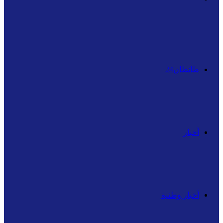
عن
طانطان24
أخبار
أخبار وطنية