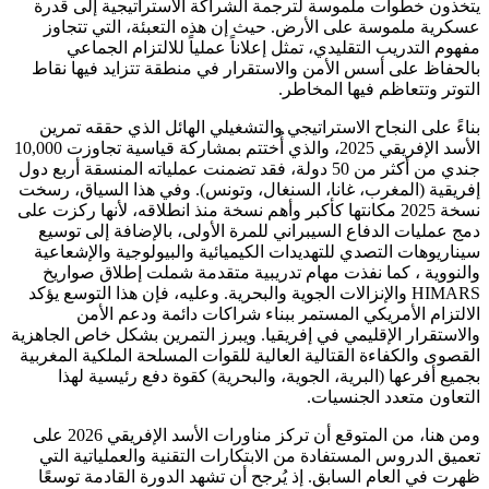
يتخذون خطوات ملموسة لترجمة الشراكة الاستراتيجية إلى قدرة
عسكرية ملموسة على الأرض. حيث إن هذه التعبئة، التي تتجاوز
مفهوم التدريب التقليدي، تمثل إعلاناً عملياً للالتزام الجماعي
بالحفاظ على أسس الأمن والاستقرار في منطقة تتزايد فيها نقاط
التوتر وتتعاظم فيها المخاطر.
بناءً على النجاح الاستراتيجي والتشغيلي الهائل الذي حققه تمرين
الأسد الإفريقي 2025، والذي أُختتم بمشاركة قياسية تجاوزت 10,000
جندي من أكثر من 50 دولة، فقد تضمنت عملياته المنسقة أربع دول
إفريقية (المغرب، غانا، السنغال، وتونس). وفي هذا السياق، رسخت
نسخة 2025 مكانتها كأكبر وأهم نسخة منذ انطلاقه، لأنها ركزت على
دمج عمليات الدفاع السيبراني للمرة الأولى، بالإضافة إلى توسيع
سيناريوهات التصدي للتهديدات الكيميائية والبيولوجية والإشعاعية
والنووية ، كما نفذت مهام تدريبية متقدمة شملت إطلاق صواريخ
HIMARS والإنزالات الجوية والبحرية. وعليه، فإن هذا التوسع يؤكد
الالتزام الأمريكي المستمر ببناء شراكات دائمة ودعم الأمن
والاستقرار الإقليمي في إفريقيا. ويبرز التمرين بشكل خاص الجاهزية
القصوى والكفاءة القتالية العالية للقوات المسلحة الملكية المغربية
بجميع أفرعها (البرية، الجوية، والبحرية) كقوة دفع رئيسية لهذا
التعاون متعدد الجنسيات.
​ومن هنا، من المتوقع أن تركز مناورات الأسد الإفريقي 2026 على
تعميق الدروس المستفادة من الابتكارات التقنية والعملياتية التي
ظهرت في العام السابق. إذ يُرجح أن تشهد الدورة القادمة توسعًا