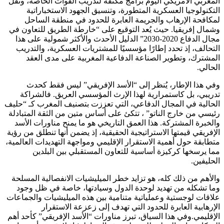
المغربي الأمريكي اليوم برامج مكثفة لتدريب القوات الخاصة، ونقل
التكنولوجيا العسكرية المتطورة، وتنسيق الجهود الاستخباراتية
لمكافحة الإرهاب والجريمة العابرة للحدود في منطقة الساحل
وشمال إفريقيا. حيث يُعد التوقيع على “خارطة الطريق للتعاون في
مجال الدفاع 2020-2030” الدليل الأحدث والأكثر شمولية على هذا
التحالف، إذ تحدد إطارًا مؤسسيًا للمشتريات العسكرية، والتدريب
المشترك، وتطوير الصناعة الدفاعية المغربية على مدى العقد
الحالي.
وفي هذا الإطار، يُنظر إلى “الأسد الإفريقي” ليس فقط كحدث
تدريبي، بل كاستمرارية لهذا الإرث المؤسسي العريق. فالشراكة
الحالية في المجال الدفاعي، التي تعززت بتصنيف المغرب كـ “حليف
رئيسي من خارج الناتو” ، تتكئ على أساس متين من الثقة المتبادلة
والخبرة المشتركة. هذا العمق التاريخي هو ما يمنح مناورات الأسد
الإفريقي قيمتها الاستراتيجية الحقيقية، إذ يضمن أنها تنطلق من رؤية
متطابقة حول أهمية الاستقرار الإقليمي ومواجهة التهديدات العالمية،
مما يرسخها كركيزة أساسية للتعاون المستقبلي بين البلدين
الحليفين.
والأهم من ذلك كله، هو تزايد خطر الميليشيات الانفصالية المسلحة
وما تشكله من تهديد لوحدة الدول وسيادتها، خاصة في ظل وجود
علاقات لوجستية وعملياتية متنامية بين هذه الميليشيات والجماعات
الإرهابية العابرة للحدود التي تهدف إلى زعزعة الاستقرار
الإقليمي.وفي هذا السياق، تبرز مناورات “الأسد الإفريقي” كأحد أهم