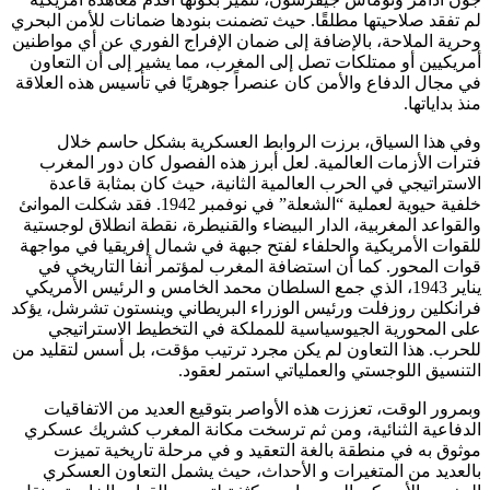
لم تفقد صلاحيتها مطلقًا. حيث تضمنت بنودها ضمانات للأمن البحري
وحرية الملاحة، بالإضافة إلى ضمان الإفراج الفوري عن أي مواطنين
أمريكيين أو ممتلكات تصل إلى المغرب، مما يشير إلى أن التعاون
في مجال الدفاع والأمن كان عنصراً جوهريًا في تأسيس هذه العلاقة
منذ بداياتها.
وفي هذا السياق، برزت الروابط العسكرية بشكل حاسم خلال
فترات الأزمات العالمية. لعل أبرز هذه الفصول كان دور المغرب
الاستراتيجي في الحرب العالمية الثانية، حيث كان بمثابة قاعدة
خلفية حيوية لعملية “الشعلة” في نوفمبر 1942. فقد شكلت الموانئ
والقواعد المغربية، الدار البيضاء والقنيطرة، نقطة انطلاق لوجستية
للقوات الأمريكية والحلفاء لفتح جبهة في شمال إفريقيا في مواجهة
قوات المحور. كما أن استضافة المغرب لمؤتمر أنفا التاريخي في
يناير 1943، الذي جمع السلطان محمد الخامس و الرئيس الأمريكي
فرانكلين روزفلت ورئيس الوزراء البريطاني وينستون تشرشل، يؤكد
على المحورية الجيوسياسية للمملكة في التخطيط الاستراتيجي
للحرب. هذا التعاون لم يكن مجرد ترتيب مؤقت، بل أسس لتقليد من
التنسيق اللوجستي والعملياتي استمر لعقود.
وبمرور الوقت، تعززت هذه الأواصر بتوقيع العديد من الاتفاقيات
الدفاعية الثنائية، ومن ثم ترسخت مكانة المغرب كشريك عسكري
موثوق به في منطقة بالغة التعقيد و في مرحلة تاريخية تميزت
بالعديد من المتغيرات و الأحداث، حيث يشمل التعاون العسكري