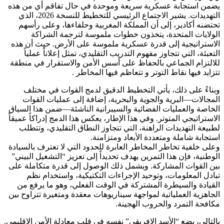
يضمن استجابة عسكرية سريعة وموحدة في حال تفاقم أي من هذه
التهديدات. يشير الاجتماع الرئيسي للتخطيط للنسخة 2026، الذي
تحتضنه أكادير، إلى أن المملكة المغربية وحلفاءها، وعلى رأسهم
الولايات المتحدة، يتخذون خطوات ملموسة لترجمة الشراكة
الاستراتيجية إلى قدرة عسكرية ملموسة على الأرض. حيث أن هذه
التعبئة، التي تتجاوز مفهوم التدريب التقليدي، تمثل إعلاناً عملياً
للالتزام الجماعي بالحفاظ على أسس الأمن والاستقرار في منطقة
تتزايد فيها نقاط التوتر و تتعاظم فيها المخاطر .
​وبناءً على ذلك، يأتي التخطيط الدقيق لدمج القوات في مختلف
المجالات—البرية والجوية والبحرية، إضافة إلى عمليات القوات
الخاصة والعمليات الفضائية والسيبرانية الناشئة—ضمن هذا السياق
الاستراتيجي المتوتر. وفي هذا الإطار، يعكس هذا الدمج إدراكاً عميقاً
لطبيعة التهديدات الراهنة، التي تتجاوز النطاق التقليدي، وتتطلب
استجابة شاملة ومتعددة الأبعاد ومتزامنة.
​وعلى خلفية تخاطر المخاطر العابرة للحدود التي لا تعترف بالسيادة
الوطنية، فإن هذا التمرين يهدف تحديداً إلى تعزيز “التشغيل البيني”
بين القوات المشاركة. ويشمل ذلك الوصول إلى قدرة متكاملة على
تبادل المعلومات، وتوحيد الإجراءات التكتيكية، واستخدام نظم
القيادة والسيطرة المشتركة في الوقت الفعلي، وهو ما يرفع من
الجاهزية العملياتية لمواجهة سيناريوهات معقدة ومتغيرة تتراوح بين
مكافحة التمرد والحروب الهجينة.
​بالتالي، يضع “الأسد الإفريقي” نفسه في قلب معادلة الأمن الإقليمي.