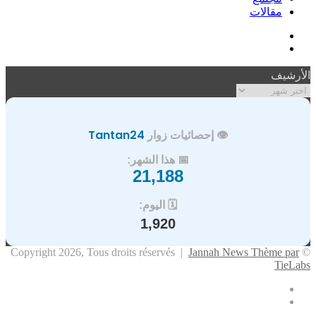
مقالات
فيسبوك
ملخص
الموقع
الأرشيف
RSS
الأرشيف
👁️ إحصائيات زوار
Tantan24
📅 هذا الشهر:
21,188
🗓️ اليوم:
1,920
Jannah News Thème par
© Copyright 2026, Tous droits réservés |
TieLabs
فيسبوك
ملخص
الموقع