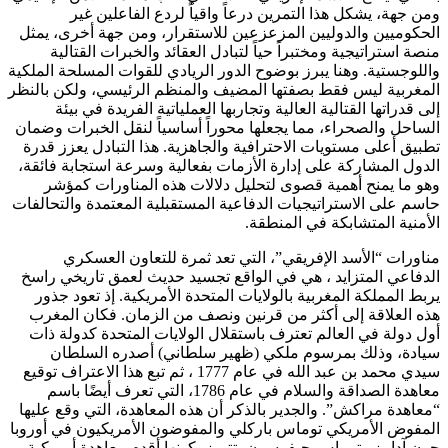
ومن جهة، يشكل هذا التمرين درعاً واقياً لردع الفاعلين غير
الحكوميين والدوليين المزعزعين للاستقرار، ومن جهة أخرى، يمثل
منصة استراتيجية ومختبراً حياً لتبادل العقائد والخبرات القتالية
واللوجستية. وهنا يبرز بوضوح الدور الريادي للقوات المسلحة الملكية
المغربية ليس فقط بصفتها المضيف والمنظم الرئيسي، ولكن بالنظر
إلى قدراتها القتالية العالية وتجاربها العملياتية الفريدة في بيئة
الساحل والصحراء، مما يجعلها محوراً أساسياً لنقل الخبرات وضمان
تطبيق أعلى مستويات الاحترافية والجاهزية. هذا التبادل يعزز قدرة
الدول المشاركة على إدارة الأزمات بفعالية وسرعة استجابة فائقة،
وهو ما يمنح أهمية قصوى لتحليل دلالات هذه المناورات كمؤشر
حاسم على الاستراتيجيات الدفاعية المستقبلية المعتمدة والتحالفات
الأمنية المتشابكة في المنطقة.
مناورات “الأسد الإفريقي”، التي تعد ثمرة للتعاون العسكري
الدفاعي المتزايد ، هي في الواقع تجسيد حديث لعمق تاريخي راسخ
يربط المملكة المغربية بالولايات المتحدة الأمريكية. إذ تعود جذور
هذه العلاقة إلى أكثر من قرنين ونصف من الزمان. فكان المغرب
أول دولة في العالم تعترف باستقلال الولايات المتحدة كدولة ذات
سيادة، وذلك بمرسوم ملكي (ظهير سلطاني) أصدره السلطان
سيدي محمد بن عبد الله في عام 1777 ، ​ثم تبع هذا الاعتراف توقيع
معاهدة الصداقة والسلام في عام 1786، التي تعرف أيضًا باسم
“معاهدة مراكش”. والجدير بالذكر أن هذه المعاهدة، التي وقع عليها
المفوض الأمريكي توماس باركلي والمفوضون الأمريكيون في أوروبا
جون آدامز وتوماس جيفرسون، تتميز بكونها أقدم معاهدة أمريكية