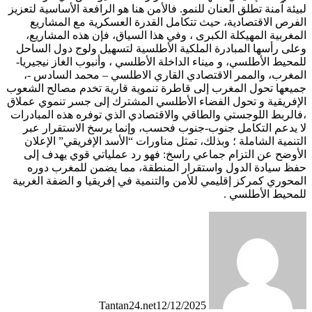
لبيئة آمنة تطلق العنان للنمو. فالأمن هنا هو الرافعة الأساسية لتعزيز
الفرص الاقتصادية، حيث تتكامل القدرة العسكرية مع المشاريع
المغربية المهيكلة الكبرى ، وفي هذا السياق، فإن هذه المشاريع،
وعلى رأسها المبادرة الملكية الأطلسية لتسهيل ولوج دول الساحل
للمحيط الأطلسي، و ميناء الداخلة الأطلسي ، وأنبوب الغاز نيجيريا-
المغرب، والممر الاقتصادي القاري الاطلسي – محمد السادس -،
جميعها تحول المغرب إلى قاطرة تنموية قارية تخدم مصالح الشعوب
الإفريقية و تحول الفضاء الأطلسي المشترك إلى جسر تنموي عملاق
،فالربط اللوجستي والطاقي والاقتصادي الذي توفره هذه المبادرات
لا يدعم التكامل جنوب-جنوب فحسب، وإنما يرسخ الاستقرار عبر
التنمية الشاملة ؛ وبذلك، تمثل مناورات “الأسد الإفريقي” الإعلان
الأوضح عن التزام جماعي راسخ: فهو رد عملياتي قوي يهدف إلى
حفظ سيادة الدول واستقرار المنطقة، مما يضمن للمغرب دوره
المحوري كمركز إقليمي للأمن والتنمية في إفريقيا و الضفة الغربية
للمحيط الأطلسي .
Tantan24.net
12/12/2025