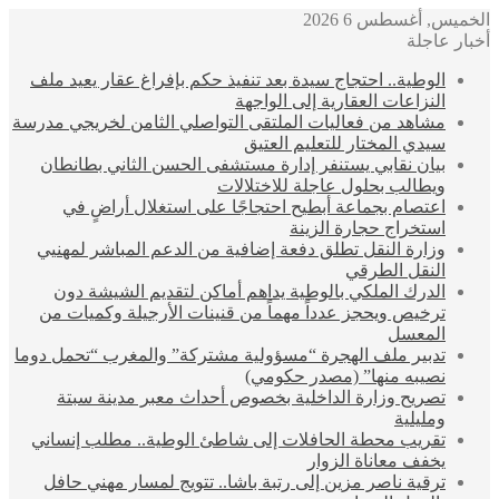
الخميس, أغسطس 6 2026
أخبار عاجلة
الوطية.. احتجاج سيدة بعد تنفيذ حكم بإفراغ عقار يعيد ملف
النزاعات العقارية إلى الواجهة
مشاهد من فعاليات الملتقى التواصلي الثامن لخريجي مدرسة
سيدي المختار للتعليم العتيق
بيان نقابي يستنفر إدارة مستشفى الحسن الثاني بطانطان
ويطالب بحلول عاجلة للاختلالات
اعتصام بجماعة أبطيح احتجاجًا على استغلال أراضٍ في
استخراج حجارة الزينة
وزارة النقل تطلق دفعة إضافية من الدعم المباشر لمهنيي
النقل الطرقي
الدرك الملكي بالوطية يداهم أماكن لتقديم الشيشة دون
ترخيص ويحجز عدداً مهماً من قنينات الأرجيلة وكميات من
المعسل
تدبير ملف الهجرة “مسؤولية مشتركة” والمغرب “تحمل دوما
نصيبه منها” (مصدر حكومي)
تصريح وزارة الداخلية بخصوص أحداث معبر مدينة سبتة
ومليلية
تقريب محطة الحافلات إلى شاطئ الوطية.. مطلب إنساني
يخفف معاناة الزوار
ترقية ناصر مزين إلى رتبة باشا.. تتويج لمسار مهني حافل