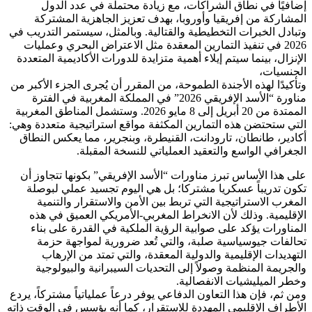
إضافيًا في نطاق الشراكات، مع زيادة محتملة في عدد الدول
المشاركة من إفريقيا وأوروبا، بهدف تعزيز الجاهزية المشتركة
وتبادل الخبرات التخطيطية والقتالية. وبالمثل، سيستمر التدريب في
2026 في تنفيذ التمارين المعقدة مثل الاعتراض البحري وعمليات
الإنزال، بينما سيتم إيلاء أهمية متزايدة للدورات الأكاديمية المتعددة
الجنسيات،
وتأكيدًا لهذه الأجندة الطموحة، من المقرر أن يُجرى الجزء الأكبر من
مناورة “الأسد الإفريقي 2026” في المملكة المغربية في الفترة
الممتدة من 20 أبريل إلى 8 مايو 2026. وستشمل المناطق المغربية
التي ستحتضن هذه التمارين المكثفة مواقع استراتيجية متعددة وهي:
أكادير، طانطان، تارودانت، القنيطرة، وبنجرير، مما يعكس النطاق
الجغرافي الواسع والتعقيد العملياتي للنسخة المقبلة.
على هذا الأساس تبرز مناورات “الأسد الإفريقي” بكونها تتجاوز أن
تكون تدريباً عسكريا مشتركا؛ بل هي اليوم تجسيد عملي لبوصلة
المغرب الاستراتيجية التي تربط بين الأمن والاستقرار والتنمية
الإقليمية. وذلك لأن الانخراط المغربي-الأمريكي العميق في هذه
المناورات يؤكد على صوابية الرؤية الملكية في القدرة على بناء
تحالفات جيوسياسية صلبة، والتي تُعد ضرورية لمواجهة حزمة
التهديدات الإقليمية والدولية المعقدة، والتي تمتد من الإرهاب
والجريمة المنظمة وصولاً إلى التحديات السيبرانية والبيولوجية
وخطر الميليشيات الانفصالية.
ومن ثم، فإن هذا التعاون الدفاعي يوفر درعاً عملياتياً مشتركاً، يردع
الأطراف الإقليمي المهددة للاستقرار، كما أنه يؤسس في الوقت ذاته