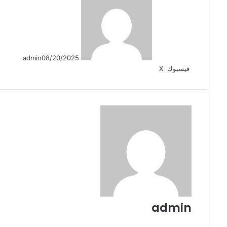
admin
08/20/2025
لينكدإن
طباعة
مشاركة
بينتيريست
فيسبوك
X
عبر
البريد
admin
موقع