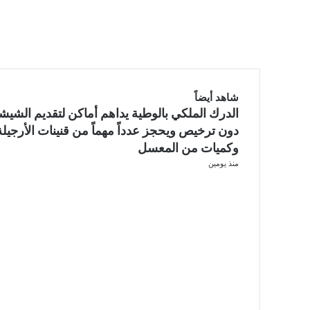
شاهد أيضاً
الدرك الملكي بالوطية يداهم أماكن لتقديم الشيش
إغلاق
دون ترخيص ويحجز عدداً مهماً من قنينات الأرجيلة
وكميات من المعسل
منذ يومين