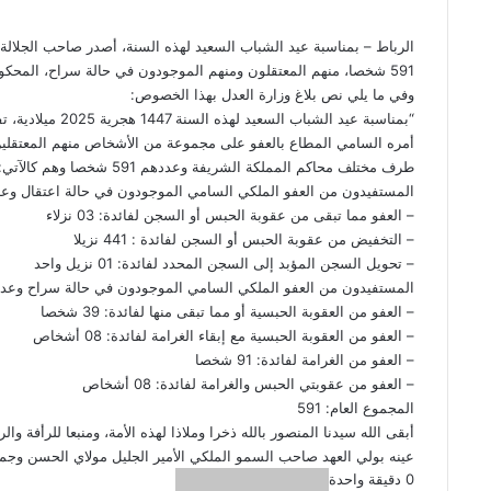
الرباط – بمناسبة عيد الشباب السعيد لهذه السنة، أصدر صاحب الجلالة
591 شخصا، منهم المعتقلون ومنهم الموجودون في حالة سراح، المحكوم عليهم من طرف مختلف محاكم المملكة.
وفي ما يلي نص بلاغ وزارة العدل بهذا الخصوص:
“بمناسبة عيد الشبا
أمره السامي المطاع بالعفو على مجموعة من الأشخاص منهم المعتقلي
طرف مختلف محاكم المملكة الشريفة وعددهم 591 شخصا وهم كالآتي:
المستفيدون من العفو الملكي السامي الموجودون في حالة اعتقال وعددهم 445 نزيلا وذلك على النحو 
– العفو مما تبقى من عقوبة الحبس أو السجن لفائدة: 03 نزلاء
– التخفيض من عقوبة الحبس أو السجن لفائدة : 441 نزيلا
– تحويل السجن المؤبد إلى السجن المحدد لفائدة: 01 نزيل واحد
المستفيدون من العفو الملكي السامي الموجودون في حالة سراح وعددهم 146 شخصا موزعين كال
– العفو من العقوبة الحبسية أو مما تبقى منها لفائدة: 39 شخصا
– العفو من العقوبة الحبسية مع إبقاء الغرامة لفائدة: 08 أشخاص
– العفو من الغرامة لفائدة: 91 شخصا
– العفو من عقوبتي الحبس والغرامة لفائدة: 08 أشخاص
المجموع العام: 591
أبقى الله سيدنا المنصور بالله ذخرا وملاذا لهذه الأمة، ومنبعا للرأفة وال
عينه بولي العهد صاحب السمو الملكي الأمير الجليل مولاي الحسن وجميع
0
دقيقة واحدة