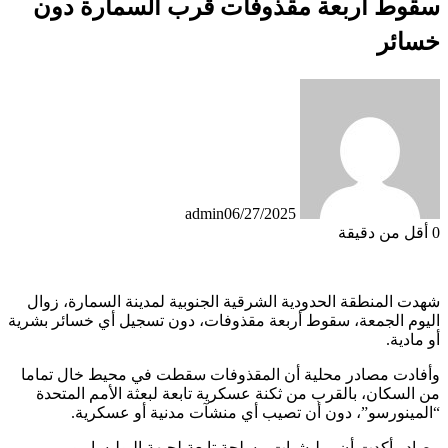
سقوط أربعة مقذوفات قرب السمارة دون
خسائر
admin
06/27/2025
0
أقل من دقيقة
شهدت المنطقة الحدودية الشرقية الجنوبية لمدينة السمارة، زوال
اليوم الجمعة، سقوط أربعة مقذوفات، دون تسجيل أي خسائر بشرية
أو مادية.
وأفادت مصادر محلية أن المقذوفات سقطت في محيط خال تماما
من السكان، بالقرب من ثكنة عسكرية تابعة لبعثة الأمم المتحدة
“المينورسو”، دون أن تصيب أي منشآت مدنية أو عسكرية.
مصادر أكدت أن ميليشيات مسلحة تابعة لجبهة البوليساريو