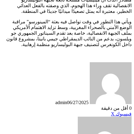
الانفصالية تقف وراء هذا الهجوم، الذي وصفته بالفعل العدائي
الخطير، معتبرة أنه يمثل تصعيدًا ميدانيًا جديدًا في المنطقة.
ويأتي هذا التطور في وقت تواصل فيه بعثة “المينورسو” مراقبة
الوضع الأمني بالصحراء المغربية، وسط تزايد الاهتمام الأمريكي
بملف الجبهة الانفصالية، خاصة بعد تقدم السيناتور الجمهوري جو
ويلسون، بدعم من النائب الديمقراطي جيمي بانيتا، بمشروع قانون
داخل الكونغرس لتصنيف جبهة البوليساريو منظمة إرهابية.
admin
06/27/2025
0
أقل من دقيقة
طباعة
لينكدإن
مشاركة
بينتيريست
فيسبوك
X
عبر
البريد