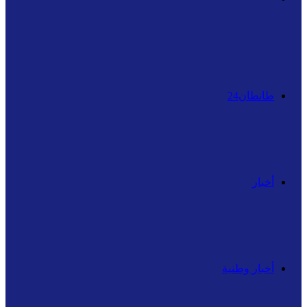
عن
طانطان24
أخبار
أخبار وطنية