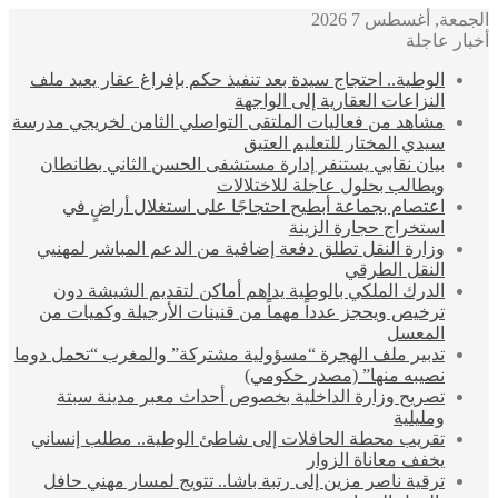
الجمعة, أغسطس 7 2026
أخبار عاجلة
الوطية.. احتجاج سيدة بعد تنفيذ حكم بإفراغ عقار يعيد ملف
النزاعات العقارية إلى الواجهة
مشاهد من فعاليات الملتقى التواصلي الثامن لخريجي مدرسة
سيدي المختار للتعليم العتيق
بيان نقابي يستنفر إدارة مستشفى الحسن الثاني بطانطان
ويطالب بحلول عاجلة للاختلالات
اعتصام بجماعة أبطيح احتجاجًا على استغلال أراضٍ في
استخراج حجارة الزينة
وزارة النقل تطلق دفعة إضافية من الدعم المباشر لمهنيي
النقل الطرقي
الدرك الملكي بالوطية يداهم أماكن لتقديم الشيشة دون
ترخيص ويحجز عدداً مهماً من قنينات الأرجيلة وكميات من
المعسل
تدبير ملف الهجرة “مسؤولية مشتركة” والمغرب “تحمل دوما
نصيبه منها” (مصدر حكومي)
تصريح وزارة الداخلية بخصوص أحداث معبر مدينة سبتة
ومليلية
تقريب محطة الحافلات إلى شاطئ الوطية.. مطلب إنساني
يخفف معاناة الزوار
ترقية ناصر مزين إلى رتبة باشا.. تتويج لمسار مهني حافل