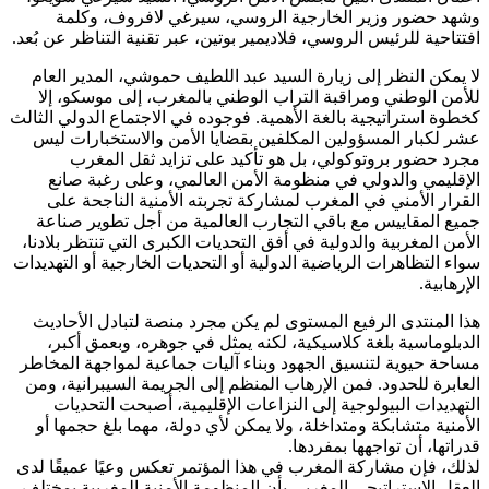
وشهد حضور وزير الخارجية الروسي، سيرغي لافروف، وكلمة
افتتاحية للرئيس الروسي، فلاديمير بوتين، عبر تقنية التناظر عن بُعد.
لا يمكن النظر إلى زيارة السيد عبد اللطيف حموشي، المدير العام
للأمن الوطني ومراقبة التراب الوطني بالمغرب، إلى موسكو، إلا
كخطوة استراتيجية بالغة الأهمية. فوجوده في الاجتماع الدولي الثالث
عشر لكبار المسؤولين المكلفين بقضايا الأمن والاستخبارات ليس
مجرد حضور بروتوكولي، بل هو تأكيد على تزايد ثقل المغرب
الإقليمي والدولي في منظومة الأمن العالمي، وعلى رغبة صانع
القرار الأمني في المغرب لمشاركة تجربته الأمنية الناجحة على
جميع المقاييس مع باقي التجارب العالمية من أجل تطوير صناعة
الأمن المغربية والدولية في أفق التحديات الكبرى التي تنتظر بلادنا،
سواء التظاهرات الرياضية الدولية أو التحديات الخارجية أو التهديدات
الإرهابية.
هذا المنتدى الرفيع المستوى لم يكن مجرد منصة لتبادل الأحاديث
الدبلوماسية بلغة كلاسيكية، لكنه يمثل في جوهره، وبعمق أكبر،
مساحة حيوية لتنسيق الجهود وبناء آليات جماعية لمواجهة المخاطر
العابرة للحدود. فمن الإرهاب المنظم إلى الجريمة السيبرانية، ومن
التهديدات البيولوجية إلى النزاعات الإقليمية، أصبحت التحديات
الأمنية متشابكة ومتداخلة، ولا يمكن لأي دولة، مهما بلغ حجمها أو
قدراتها، أن تواجهها بمفردها.
لذلك، فإن مشاركة المغرب في هذا المؤتمر تعكس وعيًا عميقًا لدى
العقل الاستراتيجي المغربي بأن المنظومة الأمنية المغربية بمختلف