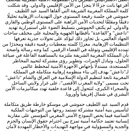
أفرعها باتت جزءًا لا يتجزأ من الأمن الإقليمي والدولي. وقد شكلت
كلمة المملكة المغربية الشريفة التي ألقاها السيد عبد اللطيف
حموشي في جلسة رفيعة المستوى حول التهديدات الإرهابية تحليلًا
دقيقًا ومقلقًا لتحديات الأمن الراهنة على المستوى الوطني والقاري
والدولي. لم يكتفِ الحموشي بتسليط الضوء على استمرارية تهديد
“داعش” و”القاعدة” بأقطابها الجهوية والمحلية على مختلف ساحات
الجهاد العالمي، بل تجاوز ذلك ليؤكد على تحولات جذرية تعرفها
التنظيمات الإرهابية، معززًا كلمته بمعطيات رقمية دقيقة ومحذرًا من
تمدده الإقليمي وتوغله في الفضاء الرقمي. كما وجه رسالة واضحة
بأن المملكة المغربية الشريفة ملتزمة بالمساهمة الفاعلة في صياغة
الحلول، وتبادل الخبرات، وتطوير رؤى مشتركة لتحييد المخاطر
المستجدة، مستدلًا بإجهاض الأجهزة الأمنية لمخطط عالمي
لـ”داعش” يهدف إلى بناء منظومة إرهابية متكاملة في المملكة
المغربية تابعة لتنظيم الدولة الإسلامية في العراق والشام “داعش”
تحت مسمى “ولاية المغرب الأقصى”، على غرار ولايتي الساحل
والصحراء الكبرى، لتتحول إلى قاعدة خلفية تهدد ميكانيزمات الأمن
البشري في شمال إفريقيا وأوروبا.
قدم السيد عبد اللطيف حموشي في موسكو خارطة طريق متكاملة
لتأسيس بنية أمنية مشتركة تستمد روحها من التوجيهات الملكية
السامية فيما يخص النموذج الأمني المغربي المؤسس على مقاربة
إنسانية تعتمد حكامة أمنية تمزج بين احترام حقوق الإنسان والحزم
والجدية والمسؤولية في مواجهة التهديدات والأخطار المهددة لأمان