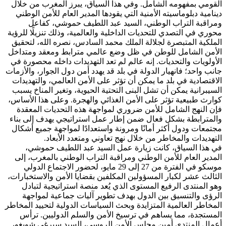
القومي بمفهومه الشامل. وفي هذا السياق، يبرز المغرب من خلال
دينامية دبلوماسيته الأمنية التي يقودها المدير العام للأمن الوطني
ومراقبة التراب الوطني، السيد عبد اللطيف حموشي، كفاعل
محوري في التصدي للتحديات الداخلية والعالمية، وذلك تنزيلًا للرؤية
الملكية المتبصرة لجلالة الملك محمد السادس، نصره الله، لتحقيق
الأمن الشامل للوطن في ظل وضع عالمي مترابط ومعقد ومتداخل
الأولويات والتحديات. إنه عالم لم تعد التهديدات داخله محصورة في
جانب واحد؛ فانهيار الدولة في بلد قد يهدد أمن دول الجوار، والأزمات
الاقتصادية في بلد ما يمكن أن تؤثر على الأمن العالمي، والتهديدات
السيبرانية يمكن أن تشل البنى التحتية الحيوية، وتغير المناخ يسبب
كوارث طبيعية تؤثر على الأمن الغذائي والهجرة. وعلى هذا الأساس،
فإن النهج الشامل للأمن ضروري لمواجهة هذه التحديات المعقدة
والمترابطة بشكل فعال ضمن إطار عمل استراتيجي يهدف إلى بناء
مجتمعات ودول أكثر أمانًا ومرونة واستعدادًا لمواجهة جميع أشكال
التهديدات والمخاطر من خلال نهج تعاوني ومتعدد الأبعاد.
في هذا السياق، كانت زيارة عمل السيد عبد اللطيف حموشي،
المدير العام للأمن الوطني ومراقبة التراب الوطني بالمغرب، إلى
موسكو في الفترة من 27 إلى 29 مايو، لحضور الاجتماع الدولي
الثالث عشر لكبار المسؤولين المكلفين بقضايا الأمن والاستخبارات،
وهو المنتدى الرفيع المستوى الذي يُعد منصة استراتيجية لتبادل
الرؤى والتنسيق بين الدول بهدف تطوير آليات جماعية لمواجهة
المخاطر العالمية المتزايدة وبحث السياسات الدولية لتحييد المخاطر
المستجدة، مما يساهم في ترسيخ الأمن والسلم الدوليين. ترأس
أعمال المنتدى أمين مجلس الأمن الروسي، السيد سيرغي شويغو،