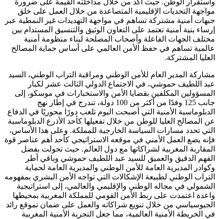
واستقرار الوطن. حيث أكد من خلال مداخلته القيمة على ضرورة
مواجهة التحديات الإقليمية المتصاعدة من خلال العمل على خلق
جبهات أمنية مشتركة تساهم في مواجهة التهديدات غير النمطية عبر
إرساء بنية أمنية تعتمد على التعاون الوثيق والتنسيق المستدام بين
مختلف الجهات الفاعلة وأصحاب المصلحة لبناء منظومة أمنية
عالمية تساهم في حفظ الأمن العالمي على أساس حماية المصالح
العليا المشتركة.
مشاركة المدير العام للأمن الوطني ومراقبة التراب الوطني، السيد
عبد اللطيف حموشي، في الاجتماع الدولي الثالث عشر لكبار
المسؤولين المكلفين بقضايا الأمن والاستخبارات في موسكو، إلى
جانب 125 وفدًا من أكثر من 100 دولة، تندرج في إطار نهج
الدبلوماسية الأمنية التي أصبحت اليوم تلعب دورًا محوريًا في الدفاع
عن المصالح العليا للوطن من خلال تفعيلها كأحد الأذرع الدبلوماسية
التي تحدد مسارات السياسة الخارجية للمملكة. وعلى هذا الأساس،
فإنه يضع العمل الأمني في موقعه الاستراتيجي كأحد أهم عناصر قوة
المقاربة المغربية لشراكاتها مع دول العالم. حيث تحولت بفضل
الفهم الدقيق والعميق للسيد عبد اللطيف حموشي وباقي أطر
وكوادر المديرية العامة للأمن الوطني والمديرية العامة لحماية
التراب الوطني لطبيعة الإشكالات التي تواجه الأمن البشري بمفهومه
الشمولي في مجاله الوطني والإقليمي والعالمي، إلى استراتيجية
واعدة اعتمدت على ربط الأمن القومي للمملكة المغربية بمحيطها
الجيوسياسي من خلال تنويع شراكاته والعمل على ضمان تموقع رائد
في الخريطة الأمنية العالمية، مما جعل التجربة الأمنية المغربية