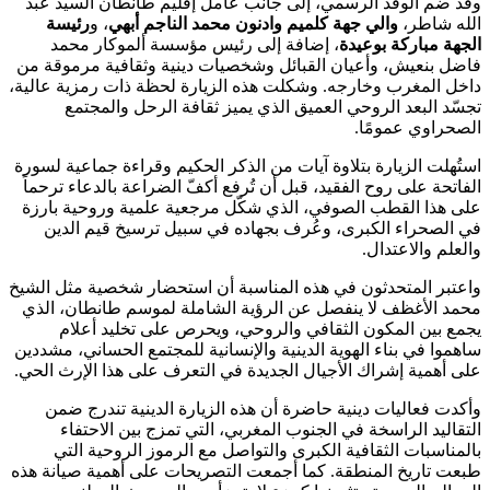
وقد ضم الوفد الرسمي، إلى جانب عامل إقليم طانطان السيد عبد
الله شاطر،
والي جهة كلميم وادنون محمد الناجم أبهي
، و
رئيسة
الجهة مباركة بوعيدة
، إضافة إلى رئيس مؤسسة ألموكار محمد
فاضل بنعيش، وأعيان القبائل وشخصيات دينية وثقافية مرموقة من
داخل المغرب وخارجه. وشكلت هذه الزيارة لحظة ذات رمزية عالية،
تجسّد البعد الروحي العميق الذي يميز ثقافة الرحل والمجتمع
الصحراوي عمومًا.
استُهلت الزيارة بتلاوة آيات من الذكر الحكيم وقراءة جماعية لسورة
الفاتحة على روح الفقيد، قبل أن تُرفع أكفّ الضراعة بالدعاء ترحماً
على هذا القطب الصوفي، الذي شكّل مرجعية علمية وروحية بارزة
في الصحراء الكبرى، وعُرف بجهاده في سبيل ترسيخ قيم الدين
والعلم والاعتدال.
واعتبر المتحدثون في هذه المناسبة أن استحضار شخصية مثل الشيخ
محمد الأغظف لا ينفصل عن الرؤية الشاملة لموسم طانطان، الذي
يجمع بين المكون الثقافي والروحي، ويحرص على تخليد أعلام
ساهموا في بناء الهوية الدينية والإنسانية للمجتمع الحساني، مشددين
على أهمية إشراك الأجيال الجديدة في التعرف على هذا الإرث الحي.
وأكدت فعاليات دينية حاضرة أن هذه الزيارة الدينية تندرج ضمن
التقاليد الراسخة في الجنوب المغربي، التي تمزج بين الاحتفاء
بالمناسبات الثقافية الكبرى والتواصل مع الرموز الروحية التي
طبعت تاريخ المنطقة. كما أجمعت التصريحات على أهمية صيانة هذه