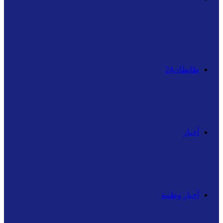
عن
طانطان24
أخبار
أخبار وطنية