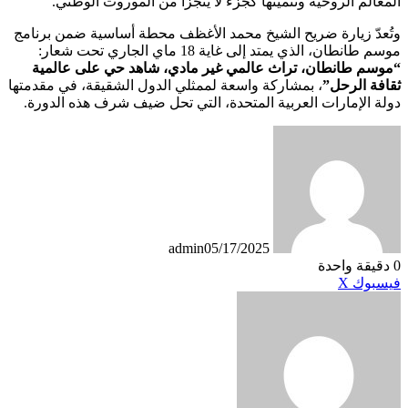
المعالم الروحية وتثمينها كجزء لا يتجزأ من الموروث الوطني.
وتُعدّ زيارة ضريح الشيخ محمد الأغظف محطة أساسية ضمن برنامج
موسم طانطان، الذي يمتد إلى غاية 18 ماي الجاري تحت شعار:
“موسم طانطان، تراث عالمي غير مادي، شاهد حي على عالمية
ثقافة الرحل”
، بمشاركة واسعة لممثلي الدول الشقيقة، في مقدمتها
دولة الإمارات العربية المتحدة، التي تحل ضيف شرف هذه الدورة.
admin
05/17/2025
0
دقيقة واحدة
طباعة
لينكدإن
مشاركة
بينتيريست
فيسبوك
X
عبر
البريد