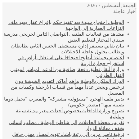
الجمعة, أغسطس 7 2026
أخبار عاجلة
الوطية.. احتجاج سيدة بعد تنفيذ حكم بإفراغ عقار يعيد ملف
النزاعات العقارية إلى الواجهة
مشاهد من فعاليات الملتقى التواصلي الثامن لخريجي مدرسة
سيدي المختار للتعليم العتيق
بيان نقابي يستنفر إدارة مستشفى الحسن الثاني بطانطان
ويطالب بحلول عاجلة للاختلالات
اعتصام بجماعة أبطيح احتجاجًا على استغلال أراضٍ في
استخراج حجارة الزينة
وزارة النقل تطلق دفعة إضافية من الدعم المباشر لمهنيي
النقل الطرقي
الدرك الملكي بالوطية يداهم أماكن لتقديم الشيشة دون
ترخيص ويحجز عدداً مهماً من قنينات الأرجيلة وكميات من
المعسل
تدبير ملف الهجرة “مسؤولية مشتركة” والمغرب “تحمل دوما
نصيبه منها” (مصدر حكومي)
تصريح وزارة الداخلية بخصوص أحداث معبر مدينة سبتة
ومليلية
تقريب محطة الحافلات إلى شاطئ الوطية.. مطلب إنساني
يخفف معاناة الزوار
ترقية ناصر مزين إلى رتبة باشا.. تتويج لمسار مهني حافل