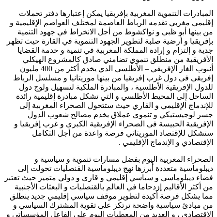
المبادرات التنموية المغربية بإفريقيا يمكن إعتبارها دفتر تحملات
إقليمي مغربي تقدمه الرباط العاصمة لمختلف العواصم الإقليمية و
من بينها أبو ظبي و نواكشوط من أجل الانخراط في جهود التنمية
بإفريقيا و أرضية صلبة لتطوير الجهود التنموية في القارة حيث تظهر
جدية و إلتزام و إرادة المملكة المغربية في تنمية و خدمة القضايا
الأفريقية من منطلق تنموي تضامني صادق كالمشروع الهيكلي
أنبوب الغاز الإفريقي – الأطلسي الذي يخدم أكثر من 400 مليون
إفريقي في دول غرب إفريقيا من بينها موريتانيا و مسلسل الرباط
للدول الإفريقية الأطلسية ، والمبادرة الملكية لتسهيل ولوج دول
الساحل إلى المحيط الأطلسي و التي تشكل مبادرة إقليمية رائدة
للإندماج الإقليمي و القاري حيث ستتحول الصحراء المغربية إلى
جسر لوجيستيكي و تنموي عملاق يخدم مصالح شعوب الدول
الإفريقية الحبيسة في الصحراء الإفريقية الكبرى و غرب إفريقيا و
ستشكل للإقتصاد الموريتاني فرصة واعدة من أجل التكامل
الإقتصادي و الإندماج الإقليمي .
الصحراء المغربية اليوم بفضل مسارات تنموية و سياسية و
ديبلوماسية متعددة أبرزها نهج ديبلوماسية القنصليات تحولت إلى
فضاء ديبلوماسي و سياسي إقليمي و قاري و دولي متميز حيث تعتبر
من أكثر الأقاليم إزدحاما في العالم بالقنصليات و البعثات الأجنبية
مما يشكل فرصة أكيدة لتطوير موقف سياسي إقليمي جديد ينطلق
من مبادئ سياسية واضحة ترتكز على تقوية المشترك السياسي و
الإقتصادي ، و العديد من المعطيات اليوم على الفاعل المؤسساتي و