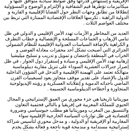
الإفريقية و إستنهاض قدراتها وفق ضوابط سيادية متوافق عليها و
ميكانيزمات تؤطرها قيم الشفافية و الإلتزام و الوضوح و المسؤولية
إنطلاقا من تطابق وجهات النظر حول القضايا الإقليمية و القارية و
الدولية الراهنة ، تكرسها العلاقات الإقتصادية الممتازة التي تربط بين
مختلف العواصم الثلاث .
العديد من المخاطر و الأزمات تهدد الأمن الإقليمي و الدولي في ظل
تنامي الإرهاب و الجماعات المسلحة و الإنفصالية و خطاب التطرف
و الكراهية بالإضافة السياسات العدوانية الإقليمية للنظام الشمولي
الجزائري التي أصبحت تشكل أحد محفزات معادلة الفوضى و
الخراب في المنطقة بإحتضان و تمويل و تدريب و تسليح ميليشيا
إرهابية تهدد الأمن الإقليمي و سيادة و إستقرار دول الجوار ، في ظل
إصرار جنرالات العشرية السوداء على تنزيل مقاربة ديبلوماسية
متهالكة تعتمد على الهيمنة الإقليمية و التدخل في الشؤون الداخلية
للدول بالإعتماد على تقدير موقف متجاوز يعود لسبعينيات القرن
الماضي بأحداثه الدموية و إنقلاباته العسكرية و رؤيته الإيديولوجية
المتجاوزة و أخطاءه الديبلوماسية الجسيمة .
موريتانيا تاريخيا هي جزء محوري من العمق الإستراتيجي و المجال
الحيوي للمملكة المغربية في إفريقيا و بالتالي فحتمية التعاون
والتنسيق بين المغرب وموريتانيا هو مطلب جيوسياسي وضرورة
إقتصادية في ظل توازنات السياسة الخارجية الإقليمية سواء
المغاربية أو الإفريقية أو الدولية ، و مدخل محوري لتأسيس شراكة
إستراتيجية مستدامة و مندمحة قوية ناجعة و فعالة بشكل يخدم