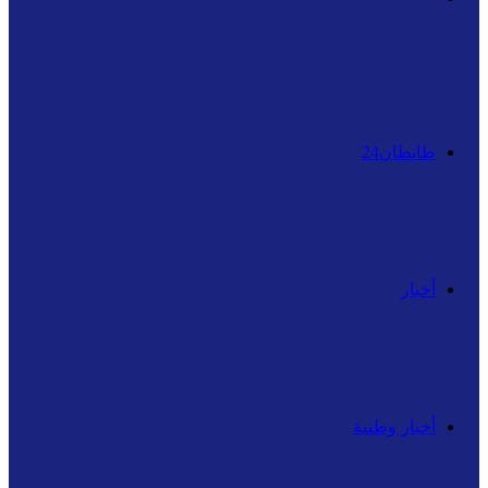
عن
طانطان24
أخبار
أخبار وطنية