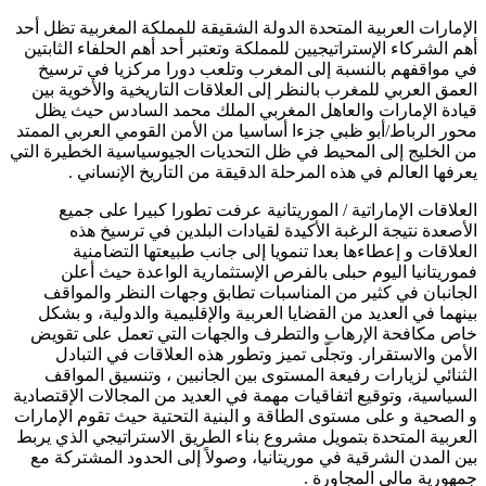
الإمارات العربية المتحدة الدولة الشقيقة للمملكة المغربية تظل أحد
أهم الشركاء الإستراتيجيين للمملكة وتعتبر أحد أهم الحلفاء الثابتين
في مواقفهم بالنسبة إلى المغرب وتلعب دورا مركزيا في ترسيخ
العمق العربي للمغرب بالنظر إلى العلاقات التاريخية والأخوية بين
قيادة الإمارات والعاهل المغربي الملك محمد السادس حيث يظل
محور الرباط/أبو ظبي جزءا أساسيا من الأمن القومي العربي الممتد
من الخليج إلى المحيط في ظل التحديات الجيوسياسية الخطيرة التي
يعرفها العالم في هذه المرحلة الدقيقة من التاريخ الإنساني .
العلاقات الإماراتية / الموريتانية عرفت تطورا كبيرا على جميع
الأصعدة نتيجة الرغبة الأكيدة لقيادات البلدين في ترسيخ هذه
العلاقات و إعطاءها بعدا تنمويا إلى جانب طبيعتها التضامنية
فموريتانيا اليوم حبلى بالفرص الإستثمارية الواعدة حيث أعلن
الجانبان في كثير من المناسبات تطابق وجهات النظر والمواقف
بينهما في العديد من القضايا العربية والإقليمية والدولية، و بشكل
خاص مكافحة الإرهاب والتطرف والجهات التي تعمل على تقويض
الأمن والاستقرار. وتجلّى تميز وتطور هذه العلاقات في التبادل
الثنائي لزيارات رفيعة المستوى بين الجانبين ، وتنسيق المواقف
السياسية، وتوقيع اتفاقيات مهمة في العديد من المجالات الإقتصادية
و الصحية و على مستوى الطاقة و البنية التحتية حيث تقوم الإمارات
العربية المتحدة بتمويل مشروع بناء الطريق الاستراتيجي الذي يربط
بين المدن الشرقية في موريتانيا، وصولاً إلى الحدود المشتركة مع
جمهورية مالي المجاورة .