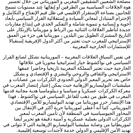
مصلحة الشعبين الشقيقين المغربي و الموريتاني من خلال تجسير
هوة الخِلافات السياسية بين الطرفين أو إبقائِها عِند مستويات تسمح
للجانبين بصناعة الإستقرار الإقليمي في ظل قيم الإنفتاح و التكامل و
الإحترام المتبادل لمعاني السيادة و إستقلالية القرار السياسي بأبعاد
أخوية و إنسانية و تنموية شاملة و التفكير الجدي في إبتداع مقاربات
جديدة لتأطير العلاقات الثنائية بين الرباط و موريتانيا بالإرتكار على
التاريخ المشترك الطويل بين البلدين ، موريتانيا هي جزء من العمق
الإستراتيجي للمغرب حيث تعتبر من أكثر الدول الإفريقية إستقبالا
للإستثمارات الخارجية المغربية .
في نفس السياق العلاقات المغربية – الموريتانية تشكل لصانع القرار
السياسي في نواكشوط خيار إستراتيجيا محوريا في علاقاتها
الخارجية حيث تعتبر المملكة المغربية تاريخيا وحاضرا عمقها
الاستراتيجي والثقافي والروحي والبشري و الإقتصادي و بشكل
خاص بعد تحرير المعبر الدولي الحدودي الكركرات من عصابات و
ميليشيات البوليساريو الإرهابية حيث يمكن إعتبار إنتصار المغرب في
معركة الكركرات عسكريا و سياسيا و ديبلوماسيا هدية مجانية قدمها
المغرب في طبق من ذهب للفاعل السياسي في نواكشوط ، فهذا
هذا الإنتصار حرر موريتانيا من تهديد البوليساريو للأمن الإقتصادي
الموريتاني، كما أنه أعطى لموريتانيا حرية أكثر في الإنتقال بين
المحاور الجيوسياسية في المنطقة لأن تأمين المغرب لمعبر
الكركرات الدولي بعملية عسكرية و أمنية دقيقة هو تحرير أيضا
لموريطانيا من وصاية ميليشيا البوليساريو الإرهابية التي لا تتوانى في
تهديد الأمن الإقليمي و الدولي خدمة لأجندات توسعية إقليمية.