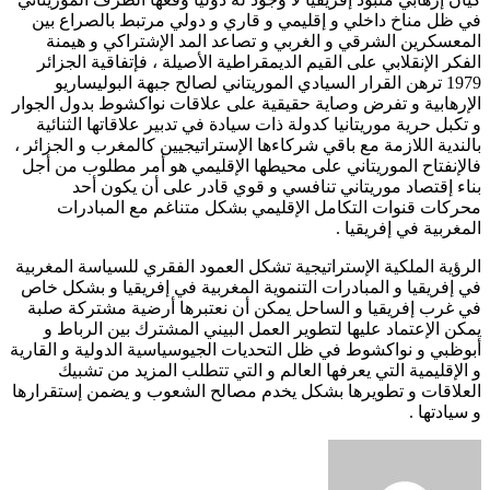
في ظل مناخ داخلي و إقليمي و قاري و دولي مرتبط بالصراع بين
المعسكرين الشرقي و الغربي و تصاعد المد الإشتراكي و هيمنة
الفكر الإنقلابي على القيم الديمقراطية الأصيلة ، فإتفاقية الجزائر
1979 ترهن القرار السيادي الموريتاني لصالح جبهة البوليساريو
الإرهابية و تفرض وصاية حقيقية على علاقات نواكشوط بدول الجوار
و تكبل حرية موريتانيا كدولة ذات سيادة في تدبير علاقاتها الثنائية
بالندية اللازمة مع باقي شركاءها الإستراتيجيين كالمغرب و الجزائر ،
فالإنفتاح الموريتاني على محيطها الإقليمي هو أمر مطلوب من أجل
بناء إقتصاد موريتاني تنافسي و قوي قادر على أن يكون أحد
محركات قنوات التكامل الإقليمي بشكل متناغم مع المبادرات
المغربية في إفريقيا .
الرؤية الملكية الإستراتيجية تشكل العمود الفقري للسياسة المغربية
في إفريقيا و المبادرات التنموية المغربية في إفريقيا و بشكل خاص
في غرب إفريقيا و الساحل يمكن أن نعتبرها أرضية مشتركة صلبة
يمكن الإعتماد عليها لتطوير العمل البيني المشترك بين الرباط و
أبوظبي و نواكشوط في ظل التحديات الجيوسياسية الدولية و القارية
و الإقليمية التي يعرفها العالم و التي تتطلب المزيد من تشبيك
العلاقات و تطويرها بشكل يخدم مصالح الشعوب و يضمن إستقرارها
و سيادتها .