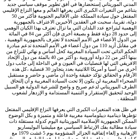
المدني الموريتاني إستحضارها في أفق تطوير موقف سياسي جديد
يتناغم من التغيرات الكبرى التي يعرفها العالم و معها النزاع الإقليمي
المفتعل حول سيادة المملكة على الأقاليم الجنوبية فأكثر من 50
دولة، تقريبا، سحبت في العقدين الأخيرين الاعتراف بالجمهورية
الوهمية ليتراجع عدد البلدان التي ما تزال تعترف بهذا الكيان الوهمي
إلى حدود 28 دولة فقط و بصيغة أخرى فإن أكثر من 84 في المائة
من الدول الأعضاء في الأمم المتحدة لا تعترف بالجمهورية الوهمية ،
في مقابل أزيد 110 من دول أعضاء في الأمم المتحدة تدعم مبادرة
الحكم الذاتي تحت السيادة المغربية كحل أساس و نهائي للنزاع من
بينها أكثر من 22 دولة أوروبية ،و أكثر من 40 بالمئة من دول الإتحاد
الافريقي التي لها قنصليات في العيون و في الداخلة إلى جانب دول
أخرى من آسيا و أمريكا اللاتينية بعدد يتجاوز 30 قنصلية ،كل هذه
الأرقام و الحقائق تؤكد حقيقة واحدة أن ماضي و حاضر و مستقبل
الصحراء المغربية لن يكون إلا تحت السيادة المغربية و أن إلتحاق
الطرف الموريتاني لدعم صريح و واضح للشرعية الدولية هو السبيل
الوحيد لتحقيق الإستقرار و التنمية المستدامة و الإزدهار لشعوب
المنطقة .
في ظل هذه المتغيرات الكبرى التي يعرفها النزاع الإقليمي المفتعل
تؤطرها دينامية ديبلوماسية مغربية فاعلة و متميزة و بكل الوضوح
الممكن الجمهورية الإسلامية الموريتانية اليوم كدولة مستقلة ذات
سيادة مطالبة بفك الإرتباط السياسي مع ميليشيا البوليساريو
الإرهابية و إلغاء إتفاقية الجزائر المشؤومة يوم 5 غشت 1979 مع
كيان إرهابي منبوذ إفريقيا لا وجود له دوليا وقعها الطرف الموريتاني