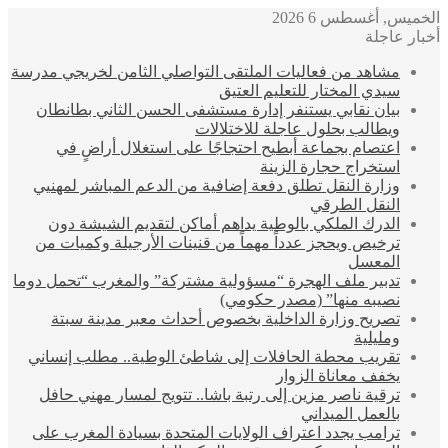
الخميس, أغسطس 6 2026
أخبار عاجلة
مشاهد من فعاليات الملتقى التواصلي الثامن لخريجي مدرسة
سيدي المختار للتعليم العتيق
بيان نقابي يستنفر إدارة مستشفى الحسن الثاني بطانطان
ويطالب بحلول عاجلة للاختلالات
اعتصام بجماعة أبطيح احتجاجًا على استغلال أراضٍ في
استخراج حجارة الزينة
وزارة النقل تطلق دفعة إضافية من الدعم المباشر لمهنيي
النقل الطرقي
الدرك الملكي بالوطية يداهم أماكن لتقديم الشيشة دون
ترخيص ويحجز عدداً مهماً من قنينات الأرجيلة وكميات من
المعسل
تدبير ملف الهجرة “مسؤولية مشتركة” والمغرب “تحمل دوما
نصيبه منها” (مصدر حكومي)
تصريح وزارة الداخلية بخصوص أحداث معبر مدينة سبتة
ومليلية
تقريب محطة الحافلات إلى شاطئ الوطية.. مطلب إنساني
يخفف معاناة الزوار
ترقية ناصر مزين إلى رتبة باشا.. تتويج لمسار مهني حافل
بالعمل الميداني
ترامب يجدد اعتراف الولايات المتحدة بسيادة المغرب على