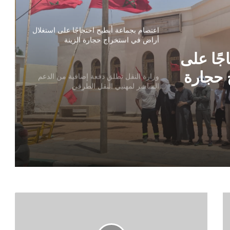
للاختلالات
اعتصام بجماعة أبطيح احتجاجًا على استغلال
أراضٍ في استخراج حجارة الزينة
جًا على
 حجارة
وزارة النقل تطلق دفعة إضافية من الدعم
المباشر لمهنيي النقل الطرقي