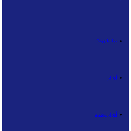
عن
طانطان24
أخبار
أخبار وطنية