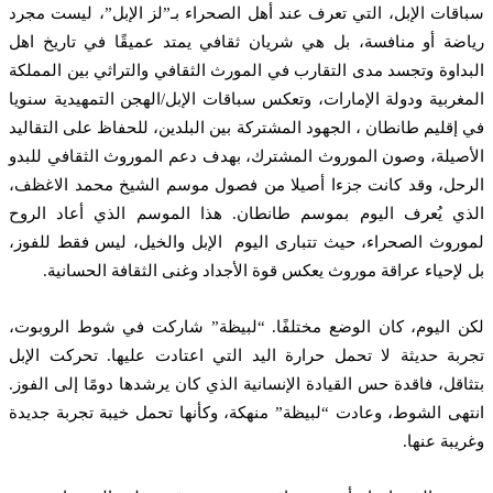
باقات الإبل، التي تعرف عند أهل الصحراء بـ”لز الإبل”، ليست مجرد
اضة أو منافسة، بل هي شريان ثقافي يمتد عميقًا في تاريخ اهل
بداوة وتجسد مدى التقارب في المورث الثقافي والتراثي بين المملكة
مغربية ودولة الإمارات، وتعكس سباقات الإبل/الهجن التمهيدية سنويا
 إقليم طانطان ، الجهود المشتركة بين البلدين، للحفاظ على التقاليد
أصيلة، وصون الموروث المشترك، بهدف دعم الموروث الثقافي للبدو
رحل، وقد كانت جزءا أصيلا من فصول موسم الشيخ محمد الاغظف،
ذي يُعرف اليوم بموسم طانطان. هذا الموسم الذي أعاد الروح
وروث الصحراء، حيث تتبارى اليوم الإبل والخيل، ليس فقط للفوز،
 لإحياء عراقة موروث يعكس قوة الأجداد وغنى الثقافة الحسانية.
كن اليوم، كان الوضع مختلفًا. “لبيظة” شاركت في شوط الروبوت،
ربة حديثة لا تحمل حرارة اليد التي اعتادت عليها. تحركت الإبل
ثاقل، فاقدة حس القيادة الإنسانية الذي كان يرشدها دومًا إلى الفوز.
تهى الشوط، وعادت “لبيظة” منهكة، وكأنها تحمل خيبة تجربة جديدة
ريبة عنها.