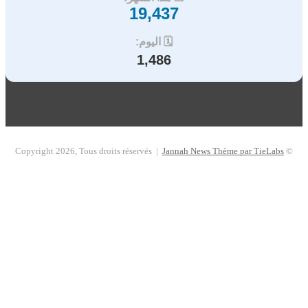
19,437
🗓️ اليوم:
1,486
Jannah News Thème par TieLabs
© Copyright 2026, Tous droits réservés |
فيسبوك
ملخص
الموقع
لقرام
تساب
سبوك
RSS