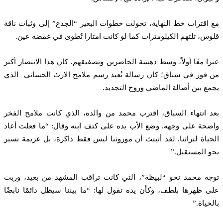
ع اقتراب خط النهاية، تحولت خطوات البعير “الجدع” إلى وثبات ناقة
وس، تلتهم الكيلومترات كما لو كانت امتارا تُطوى في غمضة عين.
برا معًا أولاً، وسط دهشة الحاضرين وتصفيقهم. كان هذا الانتصار أكثر
 فوز في سباق؛ كان رسالة تُعيد رسم ملامح الارث الحساني الذي
مع بين أصالة الماضي وروح التجديد.
عد انتهاء السباق، اقترب محمد من والده، الذي كانت ملامح الفخر
ضحة على وجهه. وضع الأب يده على كتف ابنه وقال: “ما فعلت أعاد
حياة لتراثنا. لقد أثبتتَ أن موروثنا ليس فقط ذاكرة، بل عزيمة تسير
و المستقبل.”
وجه محمد نحو “لبيظة”، التي كانت تراقب المشهد من بعيد، وربت
ى ظهرها بلطف، وكأن يده تقول لها: “ما بيننا سيظل دائمًا نابضًا
لحياة.”