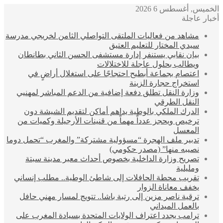
خميس, أغسطس 6 2026
بار عاجلة
مشاهد من فعاليات الملتقى التواصلي الثامن لخريجي مدرسة
سيدي المختار للتعليم العتيق
بيان نقابي يستنفر إدارة مستشفى الحسن الثاني بطانطان
ويطالب بحلول عاجلة للاختلالات
اعتصام بجماعة أبطيح احتجاجًا على استغلال أراضٍ في
استخراج حجارة الزينة
وزارة النقل تطلق دفعة إضافية من الدعم المباشر لمهنيي
النقل الطرقي
الدرك الملكي بالوطية يداهم أماكن لتقديم الشيشة دون
ترخيص ويحجز عدداً مهماً من قنينات الأرجيلة وكميات من
المعسل
تدبير ملف الهجرة “مسؤولية مشتركة” والمغرب “تحمل دوما
نصيبه منها” (مصدر حكومي)
تصريح وزارة الداخلية بخصوص أحداث معبر مدينة سبتة
ومليلية
تقريب محطة الحافلات إلى شاطئ الوطية.. مطلب إنساني
يخفف معاناة الزوار
ترقية ناصر مزين إلى رتبة باشا.. تتويج لمسار مهني حافل
بالعمل الميداني
ترامب يجدد اعتراف الولايات المتحدة بسيادة المغرب على