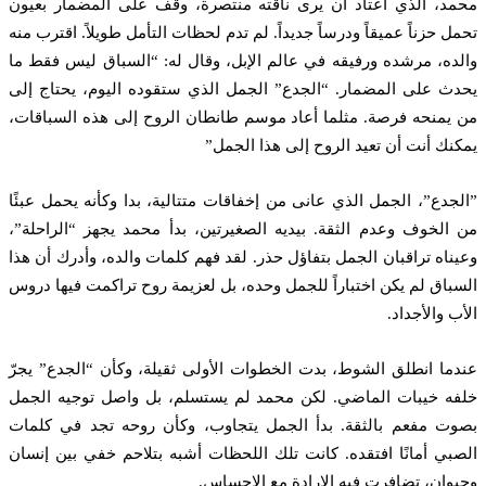
حمد، الذي اعتاد أن يرى ناقته منتصرة، وقف على المضمار بعيون
مل حزناً عميقاً ودرساً جديداً. لم تدم لحظات التأمل طويلاً. اقترب منه
لده، مرشده ورفيقه في عالم الإبل، وقال له: “السباق ليس فقط ما
دث على المضمار. “الجدع” الجمل الذي ستقوده اليوم، يحتاج إلى
 يمنحه فرصة. مثلما أعاد موسم طانطان الروح إلى هذه السباقات،
كنك أنت أن تعيد الروح إلى هذا الجمل”
الجدع”، الجمل الذي عانى من إخفاقات متتالية، بدا وكأنه يحمل عبئًا
 الخوف وعدم الثقة. بيديه الصغيرتين، بدأ محمد يجهز “الراحلة”،
يناه تراقبان الجمل بتفاؤل حذر. لقد فهم كلمات والده، وأدرك أن هذا
سباق لم يكن اختباراً للجمل وحده، بل لعزيمة روح تراكمت فيها دروس
أب والأجداد.
ندما انطلق الشوط، بدت الخطوات الأولى ثقيلة، وكأن “الجدع” يجرّ
فه خيبات الماضي. لكن محمد لم يستسلم، بل واصل توجيه الجمل
وت مفعم بالثقة. بدأ الجمل يتجاوب، وكأن روحه تجد في كلمات
صبي أمانًا افتقده. كانت تلك اللحظات أشبه بتلاحم خفي بين إنسان
يوان، تضافرت فيه الإرادة مع الإحساس.