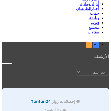
أخبار وطنية
أخبارالطانطان
حهات
رياضة
فيديو
مجتمع
مقالات
فيسبوك
ملخص
الموقع
أرشيف
RSS
أرشيف
👁️ إحصائيات زوار
Tantan24
📅 هذا الشهر: