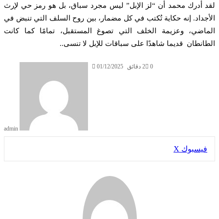
قد أدرك محمد أن “لز الإبل” ليس مجرد سباق، بل هو رمز حي لإرث
أجداد. إنه حكاية تُكتب في كل مضمار، بين روح السلف التي تنبض في
ماضي، وعزيمة الخلف التي تصوغ المستقبل، تمامًا كما كانت
طانطان قديما شاهدًا على سباقات للإبل لا تنسى..
0
2 دقائق
01/12/2025
admin
طباعة
لينكدإن
مشاركة
بينتيريست
فيسبوك
X
عبر
البريد