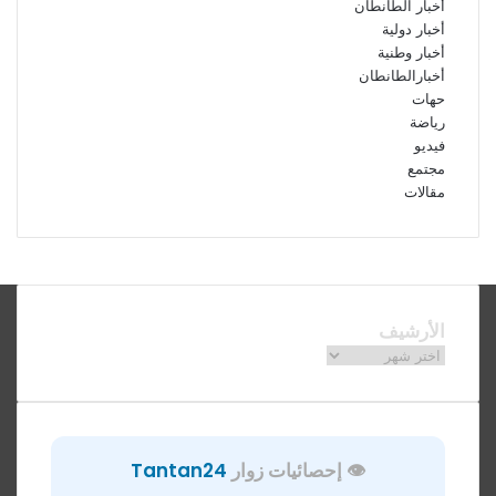
أخبار الطانطان
أخبار دولية
أخبار وطنية
أخبارالطانطان
حهات
رياضة
فيديو
مجتمع
مقالات
فيسبوك
ملخص
الموقع
RSS
الأرشيف
الأرشيف
👁️ إحصائيات زوار
Tantan24