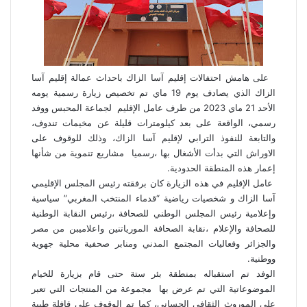
على هامش احتفالات إقليم آسا الزاك باحداث عمالة إقليم آسا
الزاك الذي يصادف يوم 19 ماي تم تخصيص زيارة رسمية يومه
الأحد 21 ماي 2023 من طرف عامل الإقليم لجماعة المحبس ووفد
رسمي، الواقعة على بعد كيلومترات قليلة عن مخيمات تندوف،
والتابعة للنفوذ الترابي لإقليم آسا الزاك، وذلك للوقوف على
الاوراش التي بدأت الأشغال بها ،رسميا مشاريع تنموية من شأنها
إعمار هذه المنطقة الحدودية.
عامل الإقليم في هذه الزيارة كان برفقته رئيس المجلس الإقليمي
آسا الزاك و شخصيات رياضية “قدماء المنتخب المغربي” سياسية
وإعلامية رئيس المجلس الوطني للصحافة ،رئيس النقابة الوطنية
للصحافة والإعلام ،نقابة الصحافة المورياتنين واعلاميبن من مصر
والجزائر وفعاليات المجتمع المدني ومنابر صحفية محلية جهوية
ووطنية.
الوفد تم استقباله بمنطقة بئر ستة حتى قام بزيارة للخيام
الموضوعاتية التي تم عرض بها مجموعة من المنتجات التي تعبر
على الموروث الثقافي الحساني، كما تم الوقوف على قافلة طبية