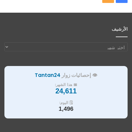
الموقع
RSS
الأرشيف
الأرشيف
👁️ إحصائيات زوار
Tantan24
📅 هذا الشهر:
24,611
🗓️ اليوم:
1,496