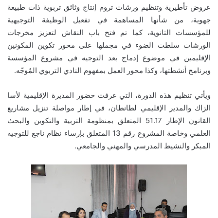
عروض تأطيرية وتنظيم ورشات تروم إنتاج وثائق تربوية ذات طبيعة
جهوية، من شأنها المساهمة في تفعيل الوظيفة التوجيهية
للمؤسسات الثانوية، كما تم فتح باب النقاش لتعزيز مخرجات
الورشات سلطت الضوء في مجملها على محور تكوين المكونين
الإقليمين في موضوع إدماج بعد التوجيه في مشروع المؤسسة
وبرنامج أنشطتها، وكذا محور العمل بمفهوم النادي التربوي المُوجّه.
ويأتي تنظيم هذه الدورة، التي عرفت حضور المديرة الإقليمية لأسا
الزاك والمدير الإقليمي لطانطان، في إطار مواصلة تنزيل مشاريع
القانون الإطار 51.17 المتعلق بمنظومة التربية والتكوين والبحث
العلمي وخاصة المشروع رقم 13 المتعلق بإرساء نظام ناجع للتوجيه
المبكر والنشيط المدرسي والمهني والجامعي.