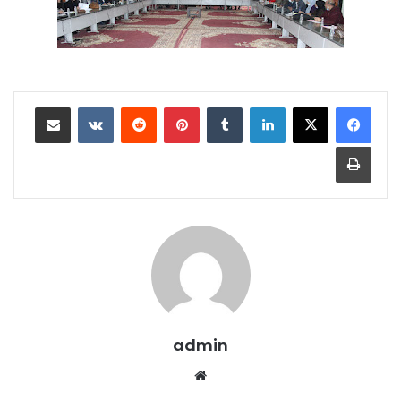
لينكدإن
بينتيريست
مشاركة عبر البريد
طباعة
admin
موقع
الويب