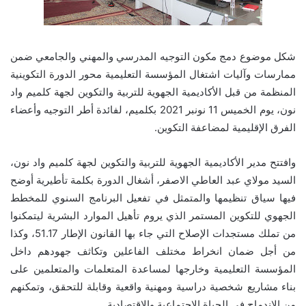
شكل موضوع دمج مكون التوجيه المدرسي والمهني والجامعي ضمن
ممارسات وآليات اشتغال المؤسسة التعليمية محور الدورة التكوينية
المنظمة من قبل الأكاديمية الجهوية للتربية والتكوين لجهة كلميم واد
نون، يوم الخميس 11 نونبر 2021 بكلميم، لفائدة أطر التوجيه وأعضاء
الفرق الإقليمية لمضاعفة التكوين.
وافتتح مدير الأكاديمية الجهوية للتربية والتكوين لجهة كلميم واد نون،
السيد مولاي عبد العاطي الاصفر، أشغال الدورة بكلمة تأطيرية أوضح
فيها سياق تنظيمها والمتمثل في تفعيل البرنامج السنوي للمخطط
الجهوي للتكوين المستمر الذي يروم تأهيل الموارد البشرية ليتمكنوا
من تملك مستجدات الإصلاح التي جاء بها القانون الإطار 51.17، وكذا
من أجل ضمان انخراط مختلف الفاعلين وتكاثف جهودهم داخل
المؤسسة التعليمية وخارجها لمساعدة المتعلمات والمتعلمين على
بناء مشاريع شخصية دراسية ومهنية واقعية وقابلة للتحقق، وتمكنهم
من الاندماج في الحياة الاجتماعية والاقتصادية.