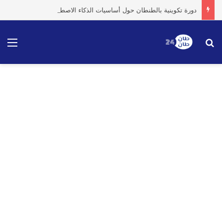
دورة تكوينية بالطنطان حول أساسيات الذكاء الاصطناعي وتطبيقاته العملية تخليداً لذكرى عيد العرش
بحث عن
الق