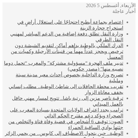
الأربعاء, أغسطس 5 2026
أخبار عاجلة
اعتصام بجماعة أبطيح احتجاجًا على استغلال أراضٍ في
استخراج حجارة الزينة
وزارة النقل تطلق دفعة إضافية من الدعم المباشر لمهنيي
النقل الطرقي
الدرك الملكي بالوطية يداهم أماكن لتقديم الشيشة دون
ترخيص ويحجز عدداً مهماً من قنينات الأرجيلة وكميات من
المعسل
تدبير ملف الهجرة “مسؤولية مشتركة” والمغرب “تحمل دوما
نصيبه منها” (مصدر حكومي)
تصريح وزارة الداخلية بخصوص أحداث معبر مدينة سبتة
ومليلية
تقريب محطة الحافلات إلى شاطئ الوطية.. مطلب إنساني
يخفف معاناة الزوار
ترقية ناصر مزين إلى رتبة باشا.. تتويج لمسار مهني حافل
بالعمل الميداني
ترامب يجدد اعتراف الولايات المتحدة بسيادة المغرب على
الصحراء ويؤكد دعم مقترح الحكم الذاتي
العيون: توقيف 6 أشخاص في قضية وفاة فتاة والتخلص من
جثتها بوادي الساقية الحمراء
الوطية.. حين يتحول الاصطياف إلى كابوس.. من يحمي الزائر