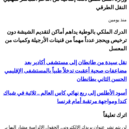
النقل الطرقي
منذ يومين
الدرك الملكي بالوطية يداهم أماكن لتقديم الشيشة دون
ترخيص ويحجز عدداً مهماً من قنينات الأرجيلة وكميات من
المعسل
نقل سيدة من طانطان إلى مستشفى أكادير بعد
مضاعفات صحية أعقبت تدخلاً طبياً بالمستشفى الإقليمي
الحسن الثاني بطانطان
أسود الأطلس إلى ربع نهائي كاس العالم .. ثلاثية في شباك
كندا ومواجهة مرتقبة أمام فرنسا
اترك تعليقاً
لن يتم نشر عنوان بريدك الإلكتروني.
الحقول الإلزامية مشار إليها بـ