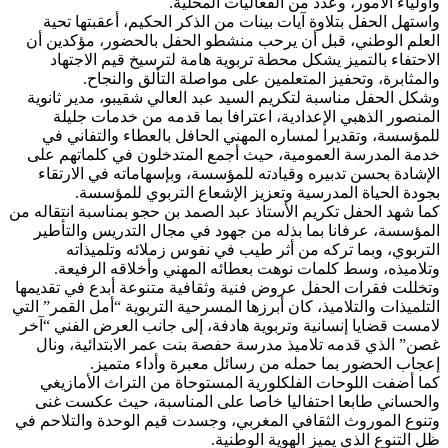
وأولياء الأمور، وعدد من الفعاليات المحلية.
واستهل الحفل بتلاوة آيات بينات من الذكر الحكيم، أعقبتها تحية
العلم الوطني، قبل أن يرحب منشطو الحفل بالحضور، مؤكدين أن
الاحتفاء بالتميز يشكل محطة تربوية هامة لترسيخ قيم الاجتهاد
والمثابرة، وتحفيز المتعلمين على مواصلة التألق والنجاح.
وشكل الحفل مناسبة لتكريم السيد عبد العالي شقيبو، مدير ثانوية
المنصور الذهبي الإعدادية، اعترافا بما قدمه من خدمات جليلة
للمؤسسة، وتقديرا لمساره المهني الحافل بالعطاء والتفاني في
خدمة المدرسة العمومية، حيث أجمع المتدخلون في كلماتهم على
الإشادة بحسن تدبيره وقيادته للمؤسسة، وبإسهاماته في الارتقاء
بجودة الحياة المدرسية وتعزيز الإشعاع التربوي للمؤسسة.
كما شهد الحفل تكريم الأستاذ عبد الصمد بن حجو بمناسبة انتقاله من
المؤسسة، عرفانا بما بذله من جهود في مجال التدريس والتأطير
التربوي، وبما تركه من أثر طيب في نفوس زملائه وتلميذاته
وتلاميذه، وسط كلمات نوهت بعطائه المهني وأخلاقه الرفيعة.
وتخللت فقرات الحفل عروض فنية وثقافية متنوعة أبدع في تقديمها
التلميذات والتلاميذ، كان أبرزها المسرحية التربوية “أمل القمر” التي
لامست قضايا إنسانية وتربوية هادفة، إلى جانب العرض الفني “آخر
غصن” الذي قدمه تلاميذ مدرسة حفصة بنت عمر الابتدائية، ونال
إعجاب الحضور بما حمله من رسائل معبرة وأداء متميز.
كما أضفت اللوحات الفلكلورية المستوحاة من التراث الأمازيغي
والحساني طابعا احتفاليا خاصا على المناسبة، حيث عكست غنى
وتنوع الموروث الثقافي المغربي، وجسدت قيم الوحدة والتلاحم في
ظل التنوع الذي يميز الهوية الوطنية.