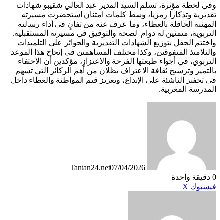
وفي لحظة مؤثرة، تسلم السيد المدير عبد العالي شقيبو شهادات
تقديرية وتذكارا رمزيا، وسط كلمات امتنان استحضرت مسيرته
المهنية الحافلة بالعطاء، وما عرف عنه من تفانٍ في أداء رسالته
التربوية، متمنين له دوام الصحة والتوفيق في مسيرته المستقبلية.
واختتم الحفل بتوزيع الشهادات التقديرية والجوائز على التلميذات
والتلاميذ المتفوقين، وكذا مختلف المساهمين في إنجاح هذا الموعد
التربوي، في أجواء طبعتها الفرحة والاعتزاز، مؤكدين أن الاحتفاء
بالتميز وترسيخ ثقافة الاعتراف يظلان من أهم الركائز التي تسهم
في تحفيز الناشئة على الإبداع، وتعزيز قيم المواطنة والعطاء داخل
المدرسة المغربية.
Tantan24.net
07/04/2026
0
دقيقة واحدة
طباعة
لينكدإن
مشاركة
بينتيريست
فيسبوك
X
عبر
البريد