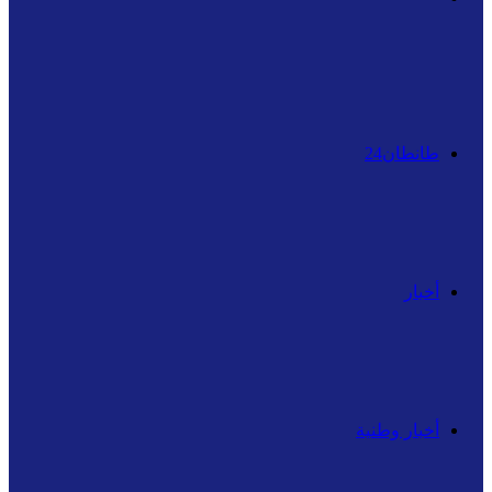
عن
طانطان24
أخبار
أخبار وطنية