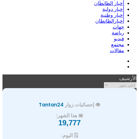
أخبار الطانطان
أخبار دولية
أخبار وطنية
أخبارالطانطان
حهات
رياضة
فيديو
مجتمع
مقالات
فيسبوك
ملخص
الموقع
الأرشيف
RSS
الأرشيف
👁️ إحصائيات زوار
Tantan24
📅 هذا الشهر:
19,777
🗓️ اليوم: