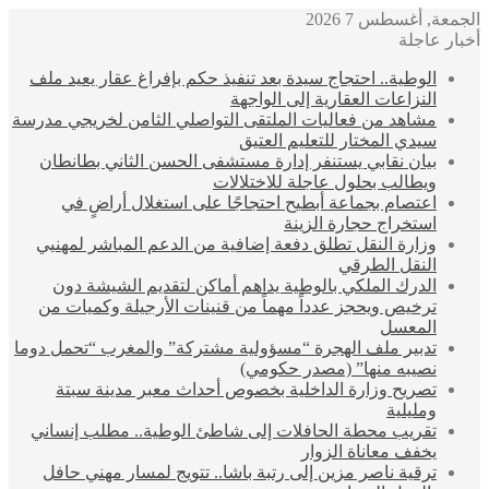
الجمعة, أغسطس 7 2026
أخبار عاجلة
الوطية.. احتجاج سيدة بعد تنفيذ حكم بإفراغ عقار يعيد ملف
النزاعات العقارية إلى الواجهة
مشاهد من فعاليات الملتقى التواصلي الثامن لخريجي مدرسة
سيدي المختار للتعليم العتيق
بيان نقابي يستنفر إدارة مستشفى الحسن الثاني بطانطان
ويطالب بحلول عاجلة للاختلالات
اعتصام بجماعة أبطيح احتجاجًا على استغلال أراضٍ في
استخراج حجارة الزينة
وزارة النقل تطلق دفعة إضافية من الدعم المباشر لمهنيي
النقل الطرقي
الدرك الملكي بالوطية يداهم أماكن لتقديم الشيشة دون
ترخيص ويحجز عدداً مهماً من قنينات الأرجيلة وكميات من
المعسل
تدبير ملف الهجرة “مسؤولية مشتركة” والمغرب “تحمل دوما
نصيبه منها” (مصدر حكومي)
تصريح وزارة الداخلية بخصوص أحداث معبر مدينة سبتة
ومليلية
تقريب محطة الحافلات إلى شاطئ الوطية.. مطلب إنساني
يخفف معاناة الزوار
ترقية ناصر مزين إلى رتبة باشا.. تتويج لمسار مهني حافل