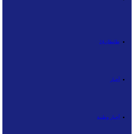
عن
طانطان24
أخبار
أخبار وطنية