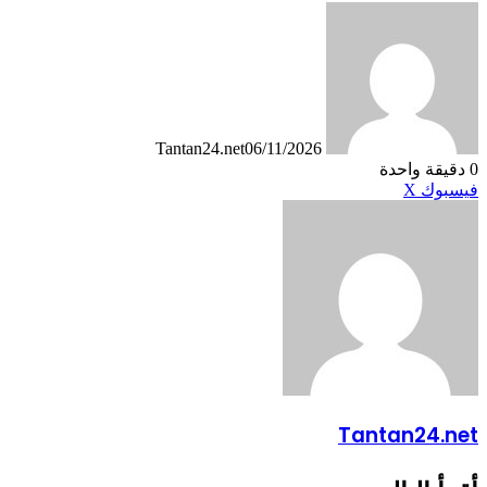
Tantan24.net
06/11/2026
0
دقيقة واحدة
طباعة
لينكدإن
مشاركة
بينتيريست
فيسبوك
X
عبر
البريد
Tantan24.net