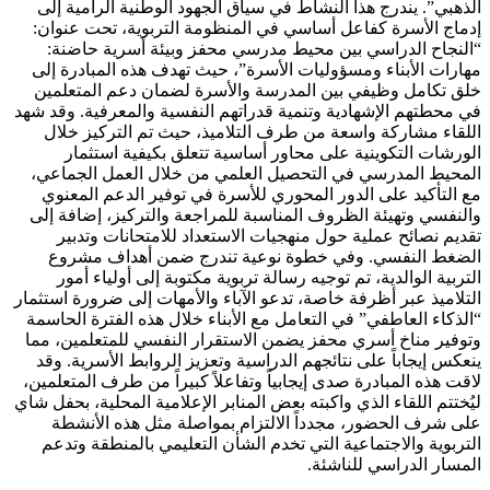
الذهبي”. يندرج هذا النشاط في سياق الجهود الوطنية الرامية إلى
إدماج الأسرة كفاعل أساسي في المنظومة التربوية، تحت عنوان:
“النجاح الدراسي بين محيط مدرسي محفز وبيئة أسرية حاضنة:
مهارات الأبناء ومسؤوليات الأسرة”، حيث تهدف هذه المبادرة إلى
خلق تكامل وظيفي بين المدرسة والأسرة لضمان دعم المتعلمين
في محطتهم الإشهادية وتنمية قدراتهم النفسية والمعرفية. وقد شهد
اللقاء مشاركة واسعة من طرف التلاميذ، حيث تم التركيز خلال
الورشات التكوينية على محاور أساسية تتعلق بكيفية استثمار
المحيط المدرسي في التحصيل العلمي من خلال العمل الجماعي،
مع التأكيد على الدور المحوري للأسرة في توفير الدعم المعنوي
والنفسي وتهيئة الظروف المناسبة للمراجعة والتركيز، إضافة إلى
تقديم نصائح عملية حول منهجيات الاستعداد للامتحانات وتدبير
الضغط النفسي. وفي خطوة نوعية تندرج ضمن أهداف مشروع
التربية الوالدية، تم توجيه رسالة تربوية مكتوبة إلى أولياء أمور
التلاميذ عبر أظرفة خاصة، تدعو الآباء والأمهات إلى ضرورة استثمار
“الذكاء العاطفي” في التعامل مع الأبناء خلال هذه الفترة الحاسمة
وتوفير مناخ أسري محفز يضمن الاستقرار النفسي للمتعلمين، مما
ينعكس إيجاباً على نتائجهم الدراسية وتعزيز الروابط الأسرية. وقد
لاقت هذه المبادرة صدى إيجابياً وتفاعلاً كبيراً من طرف المتعلمين،
ليُختتم اللقاء الذي واكبته بعض المنابر الإعلامية المحلية، بحفل شاي
على شرف الحضور، مجدداً الالتزام بمواصلة مثل هذه الأنشطة
التربوية والاجتماعية التي تخدم الشأن التعليمي بالمنطقة وتدعم
المسار الدراسي للناشئة.