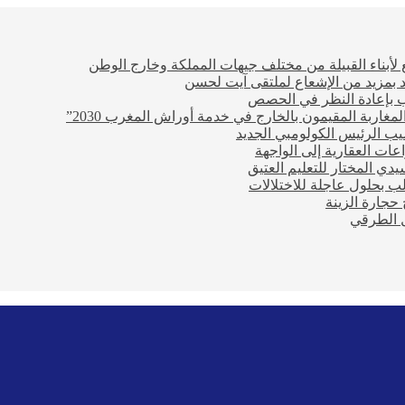
أبناء القبيلة من مختلف جيهات المملكة وخارج الوطن
تعد بمزيد من الإشعاع لملتقى آيت لحسن
 بإعادة النظر في الحصص
مغاربة المقيمون بالخارج في خدمة أوراش المغرب 2030”
يب الرئيس الكولومبي الجديد
عات العقارية إلى الواجهة
ي المختار للتعليم العتيق
ب بحلول عاجلة للاختلالات
حجارة الزينة
ل الطرقي