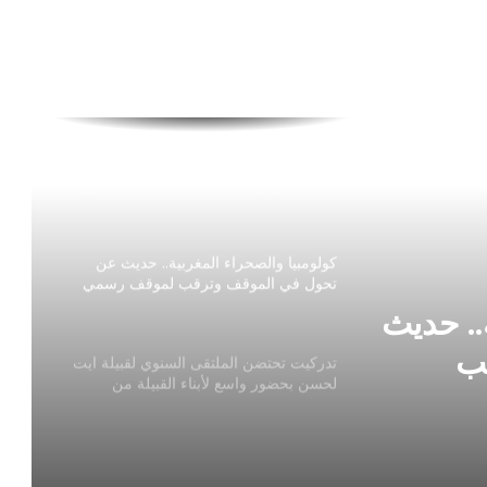
دورة تكوينية بالطنطان حول أساسيات الذكاء
الاصطناعي وتطبيقاته العملية تخليداً لذكرى
عيد العرش
كولومبيا والصحراء المغربية.. حديث عن
تحول في الموقف وترقب لموقف رسمي
واضح
.. حديث
ب
تدركيت تحتضن الملتقى السنوي لقبيلة ايت
لحسن بحضور واسع لأبناء القبيلة من
مختلف جيهات المملكة وخارج الوطن