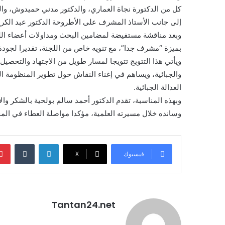
كل من الدكتورة نجاة العماري، والدكتور مدني حميدوش، وا
إلى جانب الأستاذ المشرف على الأطروحة الدكتور عبد الكري
وبعد مناقشة مستفيضة لمضامين البحث ومداولات أعضاء اللج
بميزة “مشرف جدا”، مع تنويه خاص من اللجنة، تقديرا لجودة
ويأتي هذا التتويج تتويجا لمسار طويل من الاجتهاد والتحصيل
والجبائية، ويساهم في إغناء النقاش حول تطوير المنظومة ا
العدالة الجبائية.
وبهذه المناسبة، تقدم الدكتور أحمد سالم بولحية بالشكر وا
وسانده خلال مسيرته العلمية، مؤكدا مواصلة العطاء في المج
لينكدإن
فيسبوك
X
Tantan24.net