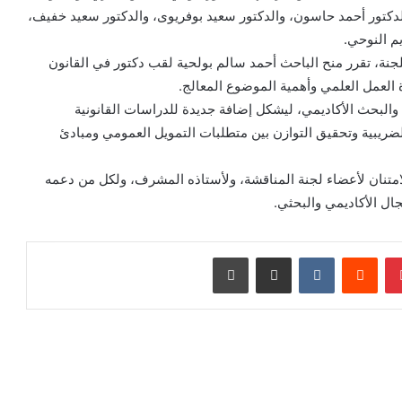
لدكتور أحمد حاسون، والدكتور سعيد بوفريوى، والدكتور سعيد خفيف،
م النوحي.
نة، تقرر منح الباحث أحمد سالم بولحية لقب دكتور في القانون
 العمل العلمي وأهمية الموضوع المعالج.
 والبحث الأكاديمي، ليشكل إضافة جديدة للدراسات القانونية
لضريبية وتحقيق التوازن بين متطلبات التمويل العمومي ومبادئ
لامتنان لأعضاء لجنة المناقشة، ولأستاذه المشرف، ولكل من دعمه
ال الأكاديمي والبحثي.
بينتيريست
مشاركة عبر البريد
طباعة