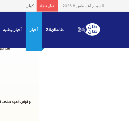
السبت, أغسطس 8 2026
أخبار عاجلة
كولومبيا والصحراء ا
طانطان24
أخبار
أخبار وطنية