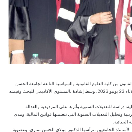
نون من كلية العلوم القانونية والسياسية التابعة لجامعة الحسن
الأول بسطات، وذلك عقب مناقشة أطروحته العلمية يوم الثلاثاء 23 يونيو 2026، وسط إشادة بالمستوى الأكاديمي للبحث وقيمته
ة: دراسة للتعديلات السنوية وأثرها على المردودية والعدالة
بية وتحليل التعديلات السنوية التي تتضمنها قوانين المالية، ومدى
 الجبائية.
لأساتذة الجامعيين، ترأسها الدكتور مولاي الحسن تمازي، وعضوية