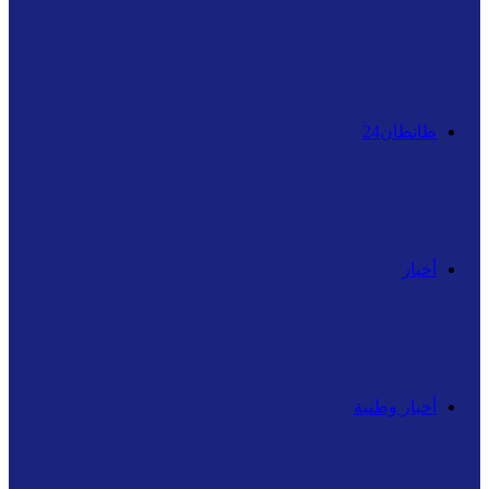
عن
طانطان24
أخبار
أخبار وطنية