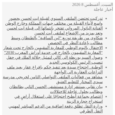
السبت, أغسطس 8 2026
أخبار عاجلة
تدركيت تحتضن الملتقى السنوي لقبيلة ايت لحسن بحضور
واسع لأبناء القبيلة من مختلف جيهات المملكة وخارج الوطن
الفنانة الباتول المرواني تفتخر بانتمائها إلى قبيلة ايت لحسن
وتعد بمزيد من الإشعاع لملتقى آيت لحسن
شكاوى من طريقة توزيع “لبن الساقية” بالطنطان وسط
مطالب بإعادة النظر في الحصص
الاحتفال باليوم الوطني للمغاربة المقيمين بالخارج تحت شعار
“المغاربة المقيمون بالخارج في خدمة أوراش المغرب 2030”
وصول السيد بوريطة إلى كالي لتمثيل جلالة الملك في حفل
تنصيب الرئيس الكولومبي الجديد
الوطية.. احتجاج سيدة بعد تنفيذ حكم بإفراغ عقار يعيد ملف
النزاعات العقارية إلى الواجهة
مشاهد من فعاليات الملتقى التواصلي الثامن لخريجي مدرسة
سيدي المختار للتعليم العتيق
بيان نقابي يستنفر إدارة مستشفى الحسن الثاني بطانطان
ويطالب بحلول عاجلة للاختلالات
اعتصام بجماعة أبطيح احتجاجًا على استغلال أراضٍ في
استخراج حجارة الزينة
وزارة النقل تطلق دفعة إضافية من الدعم المباشر لمهنيي
النقل الطرقي