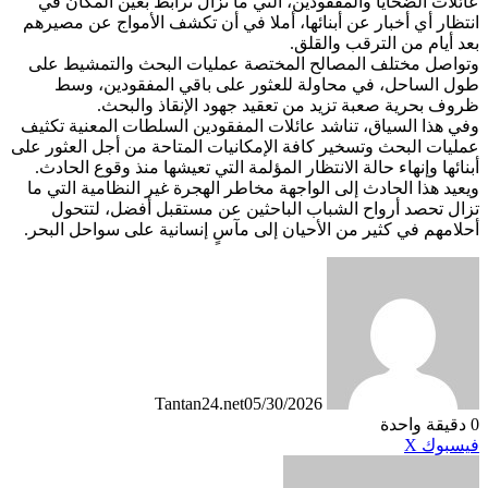
عائلات الضحايا والمفقودين، التي ما تزال ترابط بعين المكان في
انتظار أي أخبار عن أبنائها، أملا في أن تكشف الأمواج عن مصيرهم
بعد أيام من الترقب والقلق.
وتواصل مختلف المصالح المختصة عمليات البحث والتمشيط على
طول الساحل، في محاولة للعثور على باقي المفقودين، وسط
ظروف بحرية صعبة تزيد من تعقيد جهود الإنقاذ والبحث.
وفي هذا السياق، تناشد عائلات المفقودين السلطات المعنية تكثيف
عمليات البحث وتسخير كافة الإمكانيات المتاحة من أجل العثور على
أبنائها وإنهاء حالة الانتظار المؤلمة التي تعيشها منذ وقوع الحادث.
ويعيد هذا الحادث إلى الواجهة مخاطر الهجرة غير النظامية التي ما
تزال تحصد أرواح الشباب الباحثين عن مستقبل أفضل، لتتحول
أحلامهم في كثير من الأحيان إلى مآسٍ إنسانية على سواحل البحر.
Tantan24.net
05/30/2026
0
دقيقة واحدة
طباعة
لينكدإن
مشاركة
بينتيريست
فيسبوك
X
عبر
البريد