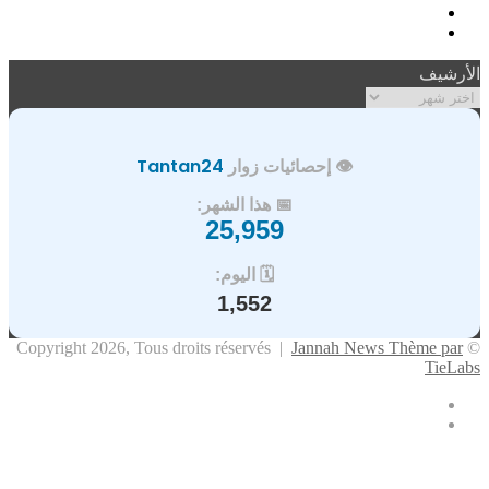
فيسبوك
ملخص
الموقع
الأرشيف
RSS
الأرشيف
👁️ إحصائيات زوار
Tantan24
📅 هذا الشهر:
25,959
🗓️ اليوم:
1,552
Jannah News Thème par
© Copyright 2026, Tous droits réservés |
TieLabs
فيسبوك
ملخص
الموقع
X
زر
تيلقرام
واتساب
فيسبوك
RSS
الذهاب