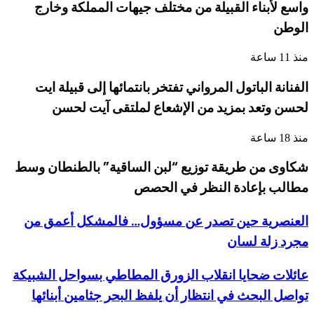
واسع لأبناء القبيلة من مختلف جيهات المملكة وخارج
الوطن
منذ 11 ساعة
الفنانة الباتول المرواني تفتخر بانتمائها إلى قبيلة ايت
لحسن وتعد بمزيد من الإشعاع لملتقى آيت لحسن
منذ 18 ساعة
شكاوى من طريقة توزيع “لبن الساقية” بالطنطان وسط
مطالب بإعادة النظر في الحصص
العنصرية حين تصدر عن مسؤول… فالمشكل أعمق من
مجرد زلة لسان
عائلات ضحايا انقلاب الزورق المطاطي بسواحل الشبيكة
تواصل البحث في انتظار أن يلفظ البحر جثامين أبنائها