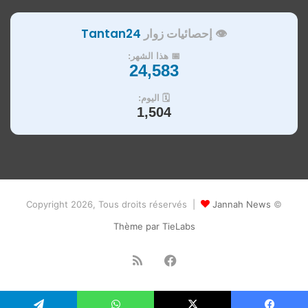
👁️ إحصائيات زوار
Tantan24
📅 هذا الشهر:
24,583
🗓️ اليوم:
1,504
Jannah News
© Copyright 2026, Tous droits réservés |
Thème par TieLabs
فيسبوك
ملخص
الموقع