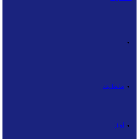
بحث
عن
طانطان24
أخبار