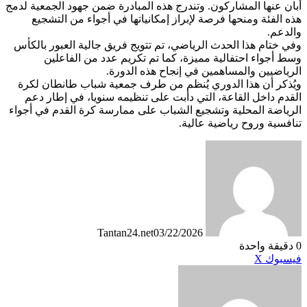
أبان عنها المشاركون. وتندرج هذه المبادرة ضمن جهود الجمعية لدمج
هذه الفئة ومنحها فرصة لإبراز إمكانياتها في أجواء من التشجيع
والدعم.
وفي ختام هذا الحدث الرياضي، تم تتويج فريق جالية العبور بالكأس
وسط أجواء احتفالية مميزة، كما تم تكريم عدد من الفاعلين
الرياضيين والمساهمين في إنجاح هذه الدورة.
ويُذكر أن هذا الدوري يُنظم من طرف جمعية شباب طانطان لكرة
القدم داخل القاعة، التي دأبت على تنظيمه سنويا، في إطار دعم
الرياضة المحلية وتشجيع الشباب على ممارسة كرة القدم في أجواء
تنافسية وروح رياضية عالية.
Tantan24.net
03/22/2026
0
دقيقة واحدة
طباعة
لينكدإن
مشاركة
بينتيريست
فيسبوك
X
عبر
البريد