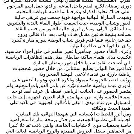
القرب “الضسيسة” بمدينة طانطان نهائي النسخة الحادية عشرة من
دوري رمضان لكرة القدم داخل القاعة، والذي حمل اسم المرحوم
“علي خونا”، تخليداً لذكراه وعرفانا بما قدمه للرياضة المحلية.
وشهدت المباراة النهائية مواجهة قوية جمعت بين فريقي جالية
العبور وشباب الوطية، حيث اتسمت أطوار اللقاء بالندية والتشويق
منذ الدقائق الأولى. وتمكن فريق جالية العبور من حسم اللقاء
لصالحه بنتيجة هدفين مقابل هدف واحد، بعد أداء قتالي وروح
جماعية عالية، فيما قدم فريق شباب الوطية بدوره مباراة كبيرة
وكان نداً قوياً حتى صافرة النهاية.
وعرف اللقاء حضورا جماهيريا غفيرا ساهم في خلق أجواء حماسية،
عكست مدى اهتمام ساكنة طانطان بمثل هذه التظاهرات الرياضية
التي أصبحت تقليدا سنويا خلال شهر رمضان المبارك.
كما تميز هذا النهائي بطابع استثنائي، من خلال حضور شخصيات
رياضية بارزة من قدماء لاعبي النهضة الصحراوية
ورئيسالعصبةالجهويةكلميموادنونلكرة القدم، وهو ما أضفى على
الدوري قيمة رياضية خاصة وميّزه عن باقي الدوريات المحلية. ولم
يقتصر الحضور على الجانب الرياضي فقط، بل عرف أيضاً تواجد
أسماء إعلامية وازنة، من بينها مدير قناة العيون الجهوية، إلى جانب
المسؤول عن قناة ميدي 1 تيفي بالأقاليم الجنوبية، في تأكيد على
أهمية الحدث ومكانته.
ومن أبرز اللحظات الإنسانية التي شهدها النهائي، تلك المبادرة
الجميلة التي نظمتها الجمعية، من خلال برمجة مباراة استعراضية
خاصة بجمعيات ذوي الاحتياجات الخاصة، والتي لاقت تفاعلا كبيرا
من الجماهير، بفضل العروض المميزة والروح الرياضية العالية التي