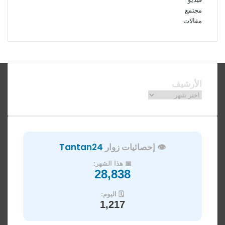
مجتمع
مقالات
فيسبوك
ملخص
الموقع
RSS
الأرشيف
الأرشيف
👁️ إحصائيات زوار
Tantan24
📅 هذا الشهر:
28,838
🗓️ اليوم:
1,217