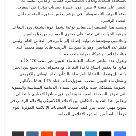
باستخدام البيانات والذكاء الاصطناعي، حساب الإعلامي النعمة ماء
العينين على منصة X ضمن أقوى عشرة حسابات مؤثرة في المغرب،
محتلاً المرتبة الثامنة وطنياً، في مؤشر يعكس حضوره المتقدم داخل
الفضاء الرقمي.
ويستند هذا التصنيف إلى معايير نوعية تشمل قوة الشبكة، وزن التفاعل،
ونوعية الجهات التي تعتمد على محتوى الحساب، من دبلوماسيين
وإعلاميين ومؤسسات دولية، إضافة إلى تأثيره في النقاش العام، وليس
فقط عدد المتابعين، وهو ما يمنح هذا الترتيب طابعاً مهنياً معتمداً لدى
هيئات إعلامية وشركات دولية متخصصة.
ويفوق عدد متابعي حساب النعمة ماء العينين عبر منصة X 126 ألف
متابع، ما يعكس اتساع قاعدة التفاعل مع محتواه الذي يجمع بين الخبر
والتحليل وتغطية القضايا المرتبطة بالشأن العام الوطني والإفريقي.
ويشغل ماء العينين منصب مسؤول مكتب قناة Medi1 TV بالأقاليم
الجنوبية للمملكة، حيث يواكب من الميدان الدينامية السياسية والتنموية
التي تعرفها الصحراء المغربية، ويقدّمها في سياقها الإخباري والتحليلي.
ويعكس هذا التصنيف التكامل بين الإعلام الكلاسيكي والإعلام الرقمي في
نموذج مهني جديد، يبرز كيف أصبحت الحسابات الإعلامية المؤثرة اليوم
جزءاً أساسياً من المشهد الإعلامي المعاصر.
لينكدإن
بينتيريست
مشاركة عبر البريد