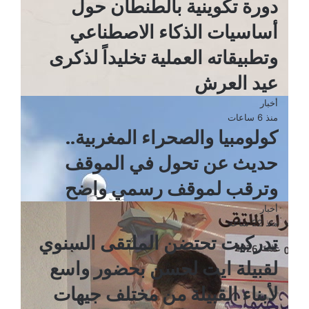
دورة تكوينية بالطنطان حول
أساسيات الذكاء الاصطناعي
وتطبيقاته العملية تخليداً لذكرى
عيد العرش
أخبار
منذ 6 ساعات
كولومبيا والصحراء المغربية..
حديث عن تحول في الموقف
وترقب لموقف رسمي واضح
أخبار
منذ 22 ساعة
تدركيت تحتضن الملتقى السنوي
لقبيلة ايت لحسن بحضور واسع
لأبناء القبيلة من مختلف جيهات