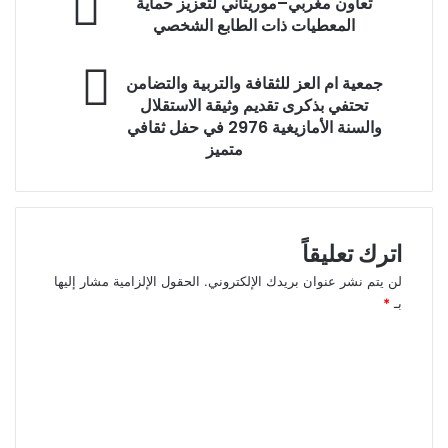
تعاون مغربي–موريتاني لتعزيز حماية
المعطيات ذات الطابع الشخصي
جمعية ام العز للثقافة والتربية والتضامن
تحتفي بذكرى تقديم وثيقة الاستقلال
والسنة الأمازيغية 2976 في حفل ثقافي
متميز
اترك تعليقاً
لن يتم نشر عنوان بريدك الإلكتروني.
الحقول الإلزامية مشار إليها
بـ
*
ا
ل
ت
ع