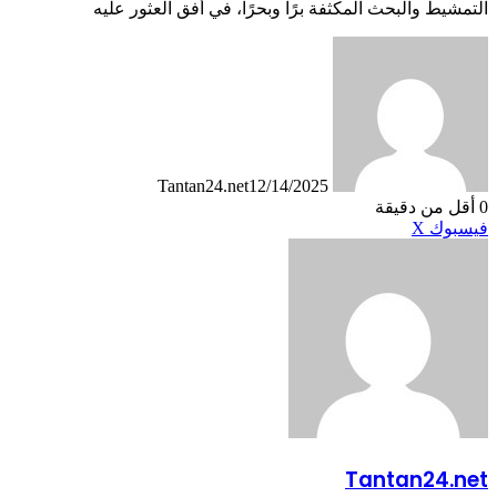
التمشيط والبحث المكثفة برًا وبحرًا، في أفق العثور عليه
Tantan24.net
12/14/2025
0
أقل من دقيقة
طباعة
لينكدإن
مشاركة
بينتيريست
فيسبوك
X
عبر
البريد
Tantan24.net