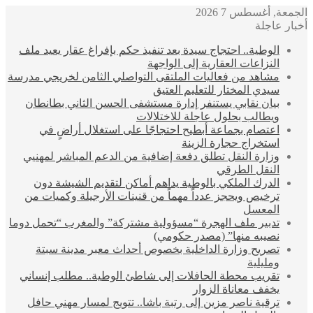
الجمعة, أغسطس 7 2026
أخبار عاجلة
الوطية.. احتجاج سيدة بعد تنفيذ حكم بإفراغ عقار يعيد ملف
النزاعات العقارية إلى الواجهة
مشاهد من فعاليات الملتقى التواصلي الثامن لخريجي مدرسة
سيدي المختار للتعليم العتيق
بيان نقابي يستنفر إدارة مستشفى الحسن الثاني بطانطان
ويطالب بحلول عاجلة للاختلالات
اعتصام بجماعة أبطيح احتجاجًا على استغلال أراضٍ في
استخراج حجارة الزينة
وزارة النقل تطلق دفعة إضافية من الدعم المباشر لمهنيي
النقل الطرقي
الدرك الملكي بالوطية يداهم أماكن لتقديم الشيشة دون
ترخيص ويحجز عدداً مهماً من قنينات الأرجيلة وكميات من
المعسل
تدبير ملف الهجرة “مسؤولية مشتركة” والمغرب “تحمل دوما
نصيبه منها” (مصدر حكومي)
تصريح وزارة الداخلية بخصوص أحداث معبر مدينة سبتة
ومليلية
تقريب محطة الحافلات إلى شاطئ الوطية.. مطلب إنساني
يخفف معاناة الزوار
ترقية ناصر مزين إلى رتبة باشا.. تتويج لمسار مهني حافل