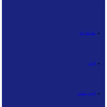
عن
طانطان24
أخبار
أخبار وطنية