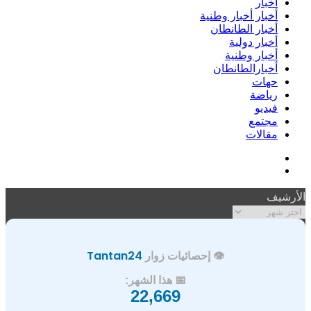
أخبار
أخبار أخبار وطنية
أخبار الطانطان
أخبار دولية
أخبار وطنية
أخبارالطانطان
حهات
رياضة
فيديو
مجتمع
مقالات
فيسبوك
ملخص
الموقع
الأرشيف
RSS
الأرشيف
👁️ إحصائيات زوار
Tantan24
📅 هذا الشهر:
22,669