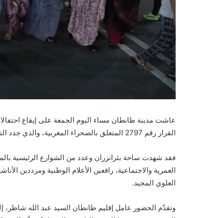
عاشت مدينة طانطان مساء اليوم الجمعة على إيقاع احتفالات
القرار رقم 2797 المتعلق بالصحراء المغربية، والذي جدد التأكيد على وجاهة الموقف المغربي ومصداقية مقترح الحكم الذاتي.
فقد شهدت ساحة بئرانزران وعدد من الشوارع الرئيسية بالمدي
العمرية والاجتماعية، رافعين الأعلام الوطنية ومرددين الأناش
العلوي المجيد.
وتقدّم الحضور عامل إقليم طانطان السيد عبد الله شاطر، إ