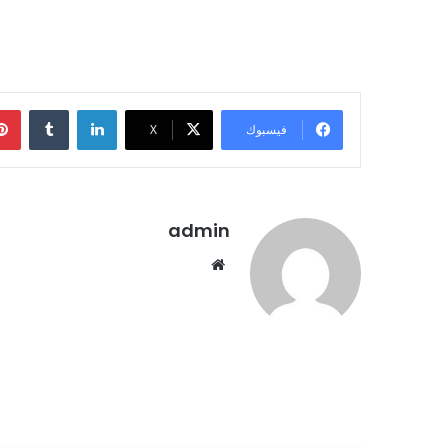
لينكدإن
فيسبوك
X
admin
موقع
الويب
أقرأ التالي