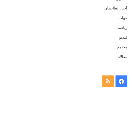
أخبارالطانطان
حهات
رياضة
فيديو
مجتمع
مقالات
فيسبوك
ملخص
الموقع
RSS