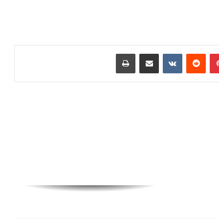
بينتيريست
مشاركة عبر البريد
طباعة
الوطية.. احتجاج سيدة بعد تنفيذ حكم بإفراغ
عقار يعيد ملف النزاعات العقارية إلى