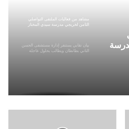
الواجهة
مشاهد من فعاليات الملتقى التواصلي
الثامن لخريجي مدرسة سيدي المختار
للتعليم العتيق
درسة
بيان نقابي يستنفر إدارة مستشفى الحسن
الثاني بطانطان ويطالب بحلول عاجلة
ق
للاختلالات