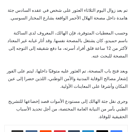
تم بعد زوال اليوم الثلاثاء العثور على شخص في عقده السادس جثة
هامدة داخل مصحة الهلال الأحمر الواقعة بشارع المختار السوسي.
وحسب المعطيات المتوفرة، فإن الهالك، المعروف لدى الساكنة
باسم حميدو، كان يشتغل بالمصحة نفسها. وقد أثار غيابه غير المعتاد
لأكثر من 12 ساعة قلق أفراد أسرته، ما دفع شقيقه إلى التوجه إلى
المصحة للبحث عنه.
وبعد فتح باب المصحة، تم العثور عليه متوفيًا داخلها، ليتم على الفور
إشعار مصالح الوقاية المدنية والأمن الوطني، اللذين حضرا إلى عين
المكان وأشرفا على المعاينات الأولية.
وجرى نقل جثة الهالك إلى مستودع الأموات قصد إخضاعها للتشريح
الطبي بأمر من النيابة العامة المختصة، من أجل تحديد الأسباب
الحقيقية للوفاة.
لينكدإن
بينتيريست
مشاركة عبر البريد