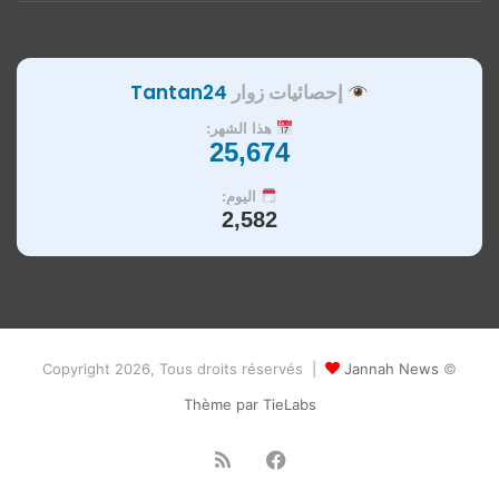
إحصائيات زوار
Tantan24
هذا الشهر:
25,674
اليوم:
2,582
Jannah News
© Copyright 2026, Tous droits réservés |
Thème par TieLabs
فيسبوك
ملخص