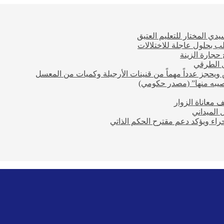
ي المختار للتعليم العتيق
ب بحلول عاجلة للاختلالات
حجارة الزينة
ل الطرقي
ويحجز عدداً مهماً من قنينات الأرجيلة وكميات من المعسل
صيبه منها” (مصدر حكومي)
معاناة الزوار
 الميداني
راء ويؤكد دعم مقترح الحكم الذاتي