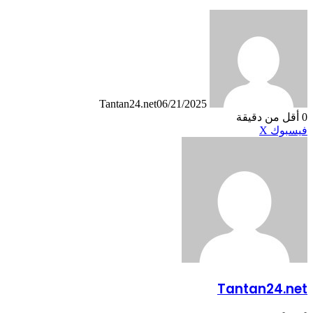
Tantan24.net
06/21/2025
0
أقل من دقيقة
طباعة
لينكدإن
مشاركة
بينتيريست
فيسبوك
X
عبر
البريد
Tantan24.net