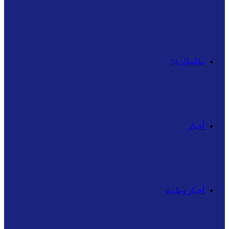
عن
طانطان24
أخبار
أخبار وطنية