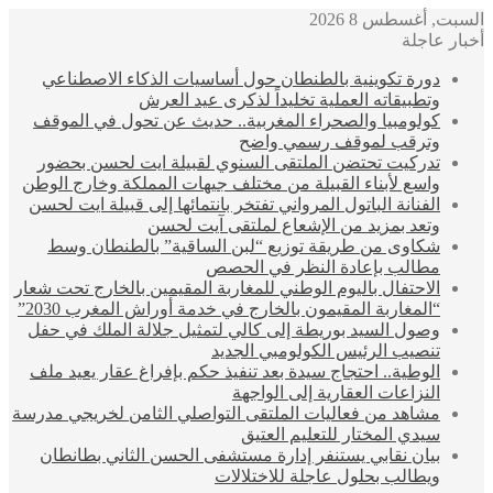
السبت, أغسطس 8 2026
أخبار عاجلة
دورة تكوينية بالطنطان حول أساسيات الذكاء الاصطناعي
وتطبيقاته العملية تخليداً لذكرى عيد العرش
كولومبيا والصحراء المغربية.. حديث عن تحول في الموقف
وترقب لموقف رسمي واضح
تدركيت تحتضن الملتقى السنوي لقبيلة ايت لحسن بحضور
واسع لأبناء القبيلة من مختلف جيهات المملكة وخارج الوطن
الفنانة الباتول المرواني تفتخر بانتمائها إلى قبيلة ايت لحسن
وتعد بمزيد من الإشعاع لملتقى آيت لحسن
شكاوى من طريقة توزيع “لبن الساقية” بالطنطان وسط
مطالب بإعادة النظر في الحصص
الاحتفال باليوم الوطني للمغاربة المقيمين بالخارج تحت شعار
“المغاربة المقيمون بالخارج في خدمة أوراش المغرب 2030”
وصول السيد بوريطة إلى كالي لتمثيل جلالة الملك في حفل
تنصيب الرئيس الكولومبي الجديد
الوطية.. احتجاج سيدة بعد تنفيذ حكم بإفراغ عقار يعيد ملف
النزاعات العقارية إلى الواجهة
مشاهد من فعاليات الملتقى التواصلي الثامن لخريجي مدرسة
سيدي المختار للتعليم العتيق
بيان نقابي يستنفر إدارة مستشفى الحسن الثاني بطانطان
ويطالب بحلول عاجلة للاختلالات