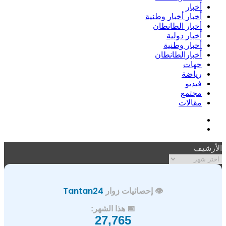
أخبار
أخبار أخبار وطنية
أخبار الطانطان
أخبار دولية
أخبار وطنية
أخبارالطانطان
حهات
رياضة
فيديو
مجتمع
مقالات
فيسبوك
ملخص
الموقع
الأرشيف
RSS
الأرشيف
👁️ إحصائيات زوار
Tantan24
📅 هذا الشهر:
27,765