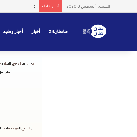
السبت, أغسطس 8 2026
أخبار عاجلة
كولومبيا والصحراء ا
طانطان24
أخبار
أخبار وطنية