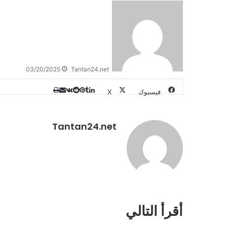
03/20/2025
Tantan24.net
طباعة
لينكدإن
مشاركة
بينتيريست
فيسبوك
X
عبر
البريد
Tantan24.net
أقرأ التالي