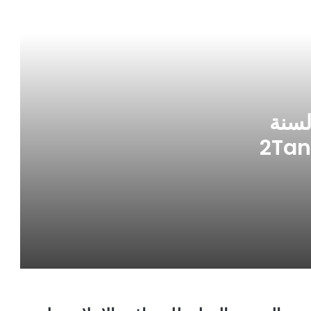
الحساب الختامي الإجمالي لسنة 2025
الخاص ب 2Tan-media sarl
ندوة فكرية بطانطان تسلط الضوء على
لسنة
العلاقة بين التاريخ والأدب في فهم الحاضر
2025 الخاص ب 2Tan-media
واستشراف المستقبل
بتعليمات سامية من جلالة الملك، السيد
بوريطة يترأس أشغال الدورة الخامسة للجنة
المشتركة بين المغرب والنيجر