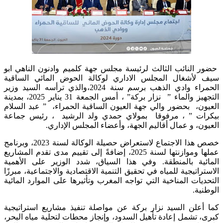
حضور النائب الثالث لرئيسة مجلس جهة كلميم وادنون الناهي ابو
سيف لأشغال المجلس الاداري لوكالة الحوض المائي الساقية
الحمراء وادي الذهب برسم سنة 2024،والذي ترأسه السيد وزير
التجهيز والماء ” نزار بركة” ، أمس الجمعة 31 يناير 2025، بمدينة
العيون، بحضور والي جهة العيون الساقية الحمراء، ” عبد السلام
بيكرات ” ، مرفوقا بمولاي حمدي ولد الرشيد ، رئيس جماعة
العيون، و عمال أقاليم الجهة، وأعضاء المجلس الإداري.
خصص هذا الاجتماع لاستعراض حصيلة الوكالة لسنة 2023، وبرنامج
عملها وموازنتها لسنة 2025، إضافةً إلى تقييم مدى تقدم المشاريع
المائية بالمنطقة. وفي هذا السياق، شدد الوزير على الأهمية
الاستراتيجية للمياه في تحقيق التنمية الاقتصادية والاجتماعية، مبرزًا
التحديات المناخية التي تواجه المغرب وتأثيرها على الموارد المائية
الوطنية.
كما أعلن السيد نزار بركة عن مواصلة تنفيذ مشاريع استراتيجية
كبرى، تشمل إعادة تأهيل السدود، وإنجاز محطات لتحلية مياه البحر،