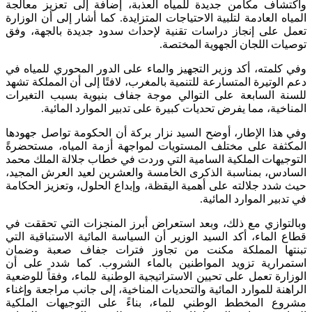
واكتشاف مكامن جديدة للمياه العذبة، إضافة إلى تعزيز معالجة
المياه العادمة لتلبية الاحتياجات المتزايدة. كما أشار إلى أن الوزارة
تعمل على إنجاز دراسات تقنية لإحداث سدود جديدة بالجهة، وفق
توصيات اللجان الجهوية المختصة.
وفي كلمته، أكد وزير التجهيز والماء على الدور المحوري للمياه في
دعم الوتيرة المتسارعة للتنمية بالمغرب، لافتًا إلى أن المملكة تشهد
للسنة السابعة على التوالي موجة جفاف بنيوية بسبب التغيرات
المناخية، مما يفرض تحديات كبيرة على تدبير الموارد المائية.
وفي هذا الإطار، أوضح السيد نزار بركة أن الحكومة تواصل جهودها
المكثفة على مختلف المستويات لمواجهة أزمة المياه، مستحضرةً
التوجيهات الملكية السامية التي وردت في خطاب جلالة الملك محمد
السادس، بمناسبة الذكرى الخامسة والعشرين لعيد العرش المجيد،
حيث شدد جلالته على أهمية اليقظة، وإبداع الحلول، وتعزيز الحكامة
في تدبير الموارد المائية.
وبالتوازي مع ذلك، وبعد استعراض أبرز المنجزات التي تحققت في
قطاع الماء، أكد السيد الوزير أن السياسة المائية الاستباقية التي
تبنتها المملكة مكنت من تجاوز فترات جفاف صعبة وضمان
استمرارية تزويد المواطنين بالماء الشروب. كما شدد على أن
الوزارة تعمل على تحيين الاستراتيجية الوطنية للماء، وفقاً للوضعية
الراهنة للموارد المائية والتحديات المناخية، إلى جانب مراجعة وإغناء
مشروع المخطط الوطني للماء، بناءً على التوجيهات الملكية