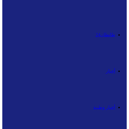
عن
طانطان24
أخبار
أخبار وطنية