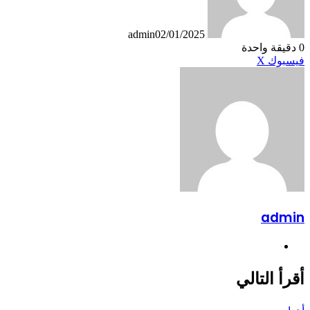
admin
02/01/2025
0
دقيقة واحدة
طباعة
لينكدإن
مشاركة
بينتيريست
فيسبوك
X
عبر
البريد
admin
موقع
الويب
أقرأ التالي