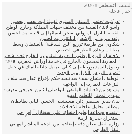
السبت, أغسطس 8 2026
أخبار عاجلة
تدركيت تحتضن الملتقى السنوي لقبيلة ايت لحسن بحضور
واسع لأبناء القبيلة من مختلف جيهات المملكة وخارج الوطن
الفنانة الباتول المرواني تفتخر بانتمائها إلى قبيلة ايت لحسن
وتعد بمزيد من الإشعاع لملتقى آيت لحسن
شكاوى من طريقة توزيع “لبن الساقية” بالطنطان وسط
مطالب بإعادة النظر في الحصص
الاحتفال باليوم الوطني للمغاربة المقيمين بالخارج تحت شعار
“المغاربة المقيمون بالخارج في خدمة أوراش المغرب 2030”
وصول السيد بوريطة إلى كالي لتمثيل جلالة الملك في حفل
تنصيب الرئيس الكولومبي الجديد
الوطية.. احتجاج سيدة بعد تنفيذ حكم بإفراغ عقار يعيد ملف
النزاعات العقارية إلى الواجهة
مشاهد من فعاليات الملتقى التواصلي الثامن لخريجي مدرسة
سيدي المختار للتعليم العتيق
بيان نقابي يستنفر إدارة مستشفى الحسن الثاني بطانطان
ويطالب بحلول عاجلة للاختلالات
اعتصام بجماعة أبطيح احتجاجًا على استغلال أراضٍ في
استخراج حجارة الزينة
وزارة النقل تطلق دفعة إضافية من الدعم المباشر لمهنيي
النقل الطرقي