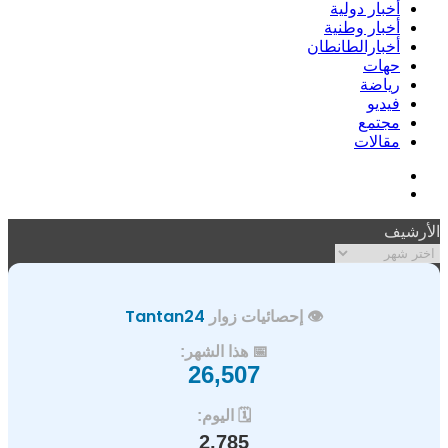
أخبار دولية
أخبار وطنية
أخبارالطانطان
حهات
رياضة
فيديو
مجتمع
مقالات
فيسبوك
ملخص
الموقع
الأرشيف
RSS
الأرشيف
👁️ إحصائيات زوار
Tantan24
📅 هذا الشهر:
26,507
🗓️ اليوم:
2,785