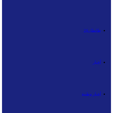
عن
طانطان24
أخبار
أخبار وطنية