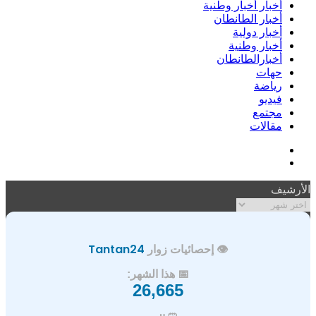
أخبار أخبار وطنية
أخبار الطانطان
أخبار دولية
أخبار وطنية
أخبارالطانطان
حهات
رياضة
فيديو
مجتمع
مقالات
فيسبوك
ملخص
الموقع
الأرشيف
RSS
الأرشيف
👁️ إحصائيات زوار
Tantan24
📅 هذا الشهر:
26,665