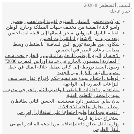
السبت, أغسطس 8 2026
أخبار عاجلة
تدركيت تحتضن الملتقى السنوي لقبيلة ايت لحسن بحضور
واسع لأبناء القبيلة من مختلف جيهات المملكة وخارج الوطن
الفنانة الباتول المرواني تفتخر بانتمائها إلى قبيلة ايت لحسن
وتعد بمزيد من الإشعاع لملتقى آيت لحسن
شكاوى من طريقة توزيع “لبن الساقية” بالطنطان وسط
مطالب بإعادة النظر في الحصص
الاحتفال باليوم الوطني للمغاربة المقيمين بالخارج تحت شعار
“المغاربة المقيمون بالخارج في خدمة أوراش المغرب 2030”
وصول السيد بوريطة إلى كالي لتمثيل جلالة الملك في حفل
تنصيب الرئيس الكولومبي الجديد
الوطية.. احتجاج سيدة بعد تنفيذ حكم بإفراغ عقار يعيد ملف
النزاعات العقارية إلى الواجهة
مشاهد من فعاليات الملتقى التواصلي الثامن لخريجي مدرسة
سيدي المختار للتعليم العتيق
بيان نقابي يستنفر إدارة مستشفى الحسن الثاني بطانطان
ويطالب بحلول عاجلة للاختلالات
اعتصام بجماعة أبطيح احتجاجًا على استغلال أراضٍ في
استخراج حجارة الزينة
وزارة النقل تطلق دفعة إضافية من الدعم المباشر لمهنيي
النقل الطرقي