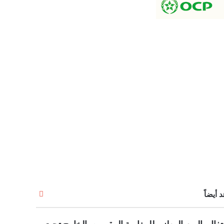
إغلاق
 أيضاً