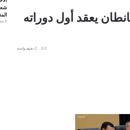
الاح
شعا
نطان يعقد أول دوراته
المغر
منذ 14 سا
0
دقيقة واحدة