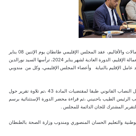
بناء على مقتضيات القانون التنظيمي 112.14 المتعلق بالعمالات والأقاليم، عقد المجلس الإقليمي طانطان يوم الإثنين 08 يناير
2024 ابتداء من الساعة العاشرة صباحا بقاعة الاجتماعات بعمالة الإقليم، الدورة العادية لشهر يناير 2024، ترأسها السيد نورالدين
عامل الإقليم بالنيابة وأعضاء المجلس الإقليمي، وكل من مندوبي
الدورة استهلت بكلمة لرئيس المجلس بعد التأكد من اكتمال النصاب القانوني طبقا لمقتضيات المادة 43 ،تم تلاوة تقرير حول
ائب الرئيس الطيب باحنيني ،ثم قراءة محضر الدورة الإستثنائية برسم
لوطنية والتعليم الحسان المنصوري ومندوب وزارة الصحة بالطنطان