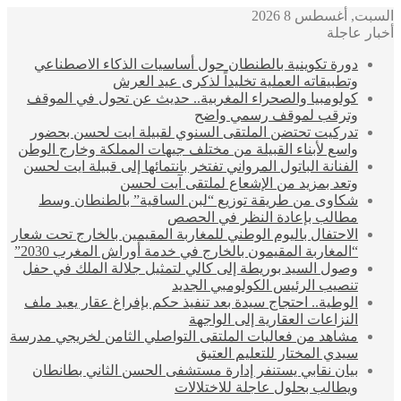
السبت, أغسطس 8 2026
أخبار عاجلة
دورة تكوينية بالطنطان حول أساسيات الذكاء الاصطناعي
وتطبيقاته العملية تخليداً لذكرى عيد العرش
كولومبيا والصحراء المغربية.. حديث عن تحول في الموقف
وترقب لموقف رسمي واضح
تدركيت تحتضن الملتقى السنوي لقبيلة ايت لحسن بحضور
واسع لأبناء القبيلة من مختلف جيهات المملكة وخارج الوطن
الفنانة الباتول المرواني تفتخر بانتمائها إلى قبيلة ايت لحسن
وتعد بمزيد من الإشعاع لملتقى آيت لحسن
شكاوى من طريقة توزيع “لبن الساقية” بالطنطان وسط
مطالب بإعادة النظر في الحصص
الاحتفال باليوم الوطني للمغاربة المقيمين بالخارج تحت شعار
“المغاربة المقيمون بالخارج في خدمة أوراش المغرب 2030”
وصول السيد بوريطة إلى كالي لتمثيل جلالة الملك في حفل
تنصيب الرئيس الكولومبي الجديد
الوطية.. احتجاج سيدة بعد تنفيذ حكم بإفراغ عقار يعيد ملف
النزاعات العقارية إلى الواجهة
مشاهد من فعاليات الملتقى التواصلي الثامن لخريجي مدرسة
سيدي المختار للتعليم العتيق
بيان نقابي يستنفر إدارة مستشفى الحسن الثاني بطانطان
ويطالب بحلول عاجلة للاختلالات