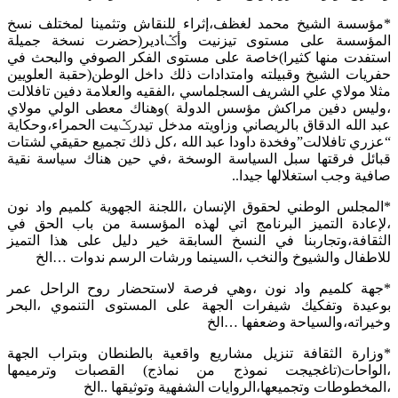
*مؤسسة الشيخ محمد لغظف،إثراء للنقاش وتثمينا لمختلف نسخ
المؤسسة على مستوى تيزنيت وأݣادير(حضرت نسخة جميلة
استفدت منها كثيرا)خاصة على مستوى الفكر الصوفي والبحث في
حفريات الشيخ وقبيلته وامتدادات ذلك داخل الوطن(حقبة العلويين
مثلا مولاي علي الشريف السجلماسي ،الفقيه والعلامة دفين تافلالت
،وليس دفين مراكش مؤسس الدولة )وهناك معطى الولي مولاي
عبد الله الدقاق بالريصاني وزاويته مدخل تيدرݣيت الحمراء،وحكاية
“عزري تافلالت”وفخدة داودا عبد الله ،كل ذلك تجميع حقيقي لشتات
قبائل فرقتها سبل السياسة الوسخة ،في حين هناك سياسة نقية
صافية وجب استغلالها جيدا..
*المجلس الوطني لحقوق الإنسان ،اللجنة الجهوية كلميم واد نون
،لإعادة التميز البرنامج اتي لهذه المؤسسة من باب الحق في
الثقافة،وتجاربنا في النسخ السابقة خير دليل على هذا التميز
للاطفال والشيوخ والنخب ،السينما ورشات الرسم ندوات …الخ
*جهة كلميم واد نون ،وهي فرصة لاستحضار روح الراحل عمر
بوعيدة وتفكيك شيفرات الجهة على المستوى التنموي ،البحر
وخيراته،والسياحة وضعفها …الخ
*وزارة الثقافة تنزيل مشاريع واقعية بالطنطان وبتراب الجهة
،الواحات(تاغجيجت نموذج من نماذج) القصبات وترميمها
،المخطوطات وتجميعها،الروايات الشفهية وتوثيقها ..الخ