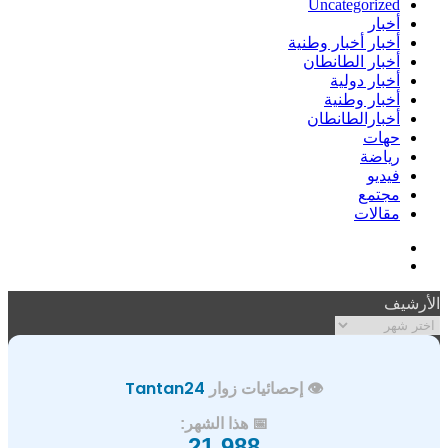
Uncategorized
أخبار
أخبار أخبار وطنية
أخبار الطانطان
أخبار دولية
أخبار وطنية
أخبارالطانطان
حهات
رياضة
فيديو
مجتمع
مقالات
فيسبوك
ملخص
الموقع
الأرشيف
RSS
الأرشيف
👁️ إحصائيات زوار
Tantan24
📅 هذا الشهر:
21,988