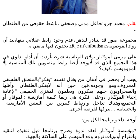
بقلم:
محمد جرو /فاعل مدني وصحفي ،ناشط حقوقي من الطنطان
..
مجموعة صور قد يتبادر للذهن،عدم وجود رابط عقلاني بينها،بيد أن
رواد الفوضوية،je m’enfoutisme,قد يجدون فيها مايفي ،،
على مرمى أموݣار ،ولان المناسبة شرط،أردت أن أدلو بدلوي في
هذا التجميع الذي قد لايوجد أيضا رابط بينه،وبين تلك المناسبة إلا
المووووسم..كيف؟
يجب أن يحضر في أذهان من يخال نفسه “يفكر”بالمنطق الفلسفي
المعروف،وهو وجوده،فين حين أنه لايفكر،الطنطان وأهلها
والصحراويون جلهم يفكرون ويعلمون المغزى الحقيقي “لإعادة
إحياء”الموݣار ،وعلى فكرة هي ربما كلمة أمازيغية :الموقار أو
التجميع،وهناك تداخل وارتباط كبيرين بين اللغتين الأمازيغية
والحسانية …نتركها لفرصة أخرى..
أوجه نداء وبرنامجا لكل من:
*مؤسسة أموݣار لعقد ندوة وطرح برنامجا قبل تنفيذه لتنقيه
واقتراح أولويات تروم وقع الموسم على الساكنة والجهة.