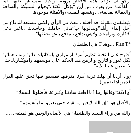
أرجو أن تؤخذ هذه الأفكار بروية ،وأكيد سيسطو عليها كما
“القاعدة”من يعرف من أين “يؤكل الكتف”بخيام الشبيكة والساحة
والعمالة لقديمة،…وينسبها لنفسه ،والأمثلة موجودة..
لايطبقون مقولة”قد أختلف معك في الرأي ولكني مستعد للدفاع من
أجل إبداء رأيك”ويبدلونها ب”ماني حاملك وحاسدك ،ياغير باغي
أفكارك وبرامجك ولاهي ندافع ،بمدفع باش نحققها”
*Plan T…,وهذ T هي الطنطان
أقترح على النخبة تنظيم أموݣار موازي بإمكانيات ذاتية ومساهماتية
لكل غيور والتاريخ والزمن هما الحكم على موسمهم وأموݣارنا..حتى
لا تنطبق علينا الآية”
(وإذا أردنا أن نهلك قرية أمرنا مترفيها ففسقوا فيها فحق عليها القول
فدمرناها تدميرا)
أو الآية:”وقالوا ربنا ٱنا أطعنا سادتنا وكبراءنا فأضلونا السبيلا'”
والأصل هو :”إن الله لايغير ما بقوم حتى يغيروا ما بأنفسهم”
والله من وراء القصد والطنطان هي الأصل،والوطن هو المبتغى ….