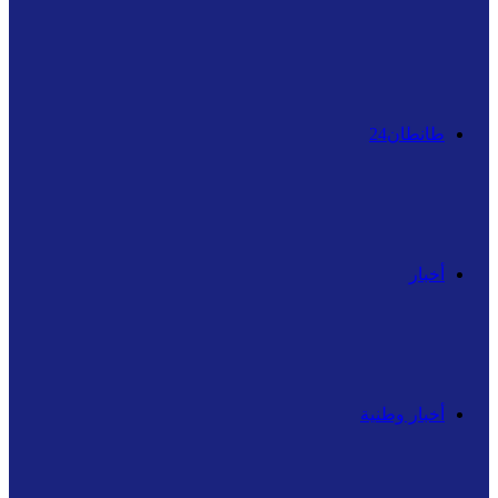
عن
طانطان24
أخبار
أخبار وطنية