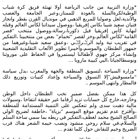
*وزارة التربية من جانب الرياضة أولا تهنئة فريق كرة شباب
الوطيةلكرةالسلة بالعودة للممتاز،وعبر الجامعة والعصب
والأندية،لعل وصولنا للمربع الذهبي في مونديال القرن بقطر وانجاز
فتيان سعيد شيبا بكاس إفريقيا ،ووصول سيداتنا لكأس العالم وقبله
لنهاية كأس إفريقيا قبل ذكورنا،رسالة،ووصول منتخب “قصر
القامة”لكأس العالم،وخز لقصر “تخمام” بعض من منتخبينا ،التفكير
في تقريب نية وليد الرݣراݣي ،وعمق سعيد شيبا،وغيرهما من
جمهور الطنطان والموسم،وأخيىرا تطوير الألعاب التقليدية الشعبية
وإنشاء مركز جهوي لأطفالنا ليستمروا في الحفاظ على موروثنا
ونوسطالجيانا ،البي كبيبة ماروبا …
*وزارة السياحة ،لتسويق المنطقة والجهة والمغرب ،بدل سياسة
“مامسوقيش”إلا التسوق والسياحة وإعداد كتيبات وتوزيع ذلك
فالمطار وانتهى الموسم ..
كل هذا ممكن بفضل ضمير نخب الطنطان داخل الوطن
وخارجه،خارج كل حسابات تزيد أرقاما غير حقيقة انتفاخا ،وسيولات
مالية ذهبت سدى ولم تنعكس على التنمية المستدامة للمنطقة
،وأقترح عدم تقزيم موقع الموسم “بزياة” ،خاطفة لضريح الولي
الصالح الشيخ محمد لغظف،التفكير في ربطه بما سمي ساحة السلم
والسلام،في سلام روحي منشود ونصب خيمة الشعر هناك قرب
الضريح وخيم للنقاش حول كلما تقدم …