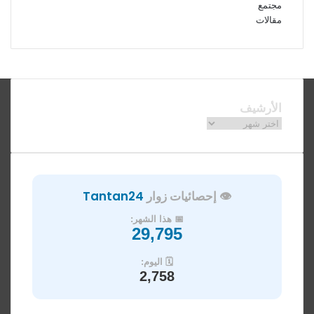
مجتمع
مقالات
فيسبوك
ملخص
الموقع
RSS
الأرشيف
الأرشيف
👁️ إحصائيات زوار
Tantan24
📅 هذا الشهر:
29,795
🗓️ اليوم:
2,758