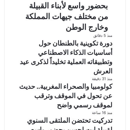
بحضور واسع لأبناء القبيلة
من مختلف جيهات المملكة
وخارج الوطن
منذ 5 دقائق
دورة تكوينية بالطنطان حول
أساسيات الذكاء الاصطناعي
وتطبيقاته العملية تخليداً لذكرى عيد
العرش
منذ 31 دقيقة
كولومبيا والصحراء المغربية.. حديث
عن تحول في الموقف وترقب
لموقف رسمي واضح
منذ 16 ساعة
تدركيت تحتضن الملتقى السنوي
لقبيلة ايت لحسن بحضور واسع