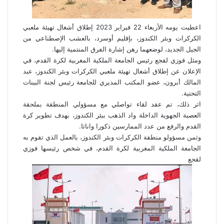
اعطيت يومه الأربعاء 22 فبراير 2023 إطلاق أشغال تهيئة ملعبي
الكركرات وبئر الكندوز، بإقليم أوسرد، بالعشب الإصطناعي من
الجيل الجديد، لوضعهما رهن إشارة الفرق المنتمية إليها.
ومثل فوزي لقجع رئيس الجامعة الملكية المغربية لكرة القدم، في
الإعلان عن إطلاق أشغال تهيئة ملعبي الكركرات وبئر الكندوز، عبد
المالك أبرون، عضو المكتب المديري للجامعة رئيس لجنة البينات
التحتية.
اثر ذلك، تم عقد لقاء تواصلي مع مسؤولي المنطقة بملحقة
العصبة الجهوية الداخلة واد الذهب ببئر الكندوز، بهدف تطوير كرة
القدم والرفع من عدد الممارسين ذكورا واناثا.
وثمن مسؤولو منطقة الكركرات وبئر الكندوز، بالعمل الذي تقوم به
الجامعة الملكية المغربية لكرة القدم، في شخص رئيسها فوزي
لقجع