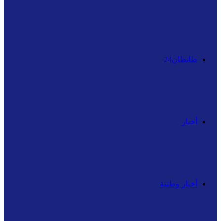
عن
طانطان24
أخبار
أخبار وطنية