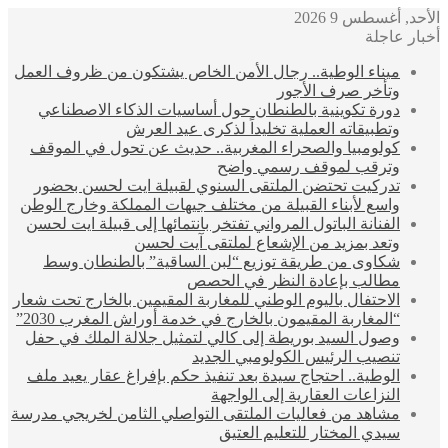
الأحد, أغسطس 9 2026
أخبار عاجلة
ميناء الوطية.. رجال الأمن الخاص يشتكون من ظروف العمل
وتأخر صرف الأجور
دورة تكوينية بالطنطان حول أساسيات الذكاء الاصطناعي
وتطبيقاته العملية تخليداً لذكرى عيد العرش
كولومبيا والصحراء المغربية.. حديث عن تحول في الموقف
وترقب لموقف رسمي واضح
تدركيت تحتضن الملتقى السنوي لقبيلة ايت لحسن بحضور
واسع لأبناء القبيلة من مختلف جيهات المملكة وخارج الوطن
الفنانة الباتول المرواني تفتخر بانتمائها إلى قبيلة ايت لحسن
وتعد بمزيد من الإشعاع لملتقى آيت لحسن
شكاوى من طريقة توزيع “لبن الساقية” بالطنطان وسط
مطالب بإعادة النظر في الحصص
الاحتفال باليوم الوطني للمغاربة المقيمين بالخارج تحت شعار
“المغاربة المقيمون بالخارج في خدمة أوراش المغرب 2030”
وصول السيد بوريطة إلى كالي لتمثيل جلالة الملك في حفل
تنصيب الرئيس الكولومبي الجديد
الوطية.. احتجاج سيدة بعد تنفيذ حكم بإفراغ عقار يعيد ملف
النزاعات العقارية إلى الواجهة
مشاهد من فعاليات الملتقى التواصلي الثامن لخريجي مدرسة
سيدي المختار للتعليم العتيق