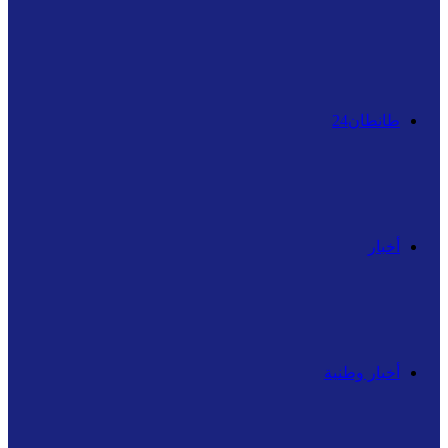
عن
طانطان24
أخبار
أخبار وطنية