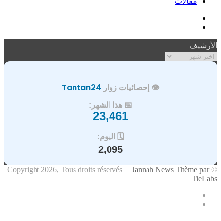
مقالات
فيسبوك
ملخص
الموقع
الأرشيف
RSS
الأرشيف
👁️ إحصائيات زوار
Tantan24
📅 هذا الشهر:
23,461
🗓️ اليوم:
2,095
Jannah News Thème par
© Copyright 2026, Tous droits réservés |
TieLabs
فيسبوك
ملخص
الموقع
X
زر
تيلقرام
واتساب
فيسبوك