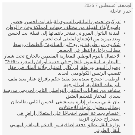
الجمعة, أغسطس 7 2026
أخبار عاجلة
تدركيت تحتضن الملتقى السنوي لقبيلة ايت لحسن بحضور
واسع لأبناء القبيلة من مختلف جيهات المملكة وخارج الوطن
الفنانة الباتول المرواني تفتخر بانتمائها إلى قبيلة ايت لحسن
وتعد بمزيد من الإشعاع لملتقى آيت لحسن
شكاوى من طريقة توزيع “لبن الساقية” بالطنطان وسط
مطالب بإعادة النظر في الحصص
الاحتفال باليوم الوطني للمغاربة المقيمين بالخارج تحت شعار
“المغاربة المقيمون بالخارج في خدمة أوراش المغرب 2030”
وصول السيد بوريطة إلى كالي لتمثيل جلالة الملك في حفل
تنصيب الرئيس الكولومبي الجديد
الوطية.. احتجاج سيدة بعد تنفيذ حكم بإفراغ عقار يعيد ملف
النزاعات العقارية إلى الواجهة
مشاهد من فعاليات الملتقى التواصلي الثامن لخريجي مدرسة
سيدي المختار للتعليم العتيق
بيان نقابي يستنفر إدارة مستشفى الحسن الثاني بطانطان
ويطالب بحلول عاجلة للاختلالات
اعتصام بجماعة أبطيح احتجاجًا على استغلال أراضٍ في
استخراج حجارة الزينة
وزارة النقل تطلق دفعة إضافية من الدعم المباشر لمهنيي
النقل الطرقي