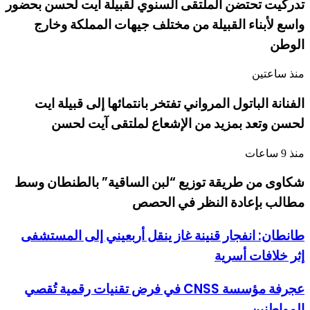
تدركيت تحتضن الملتقى السنوي لقبيلة ايت لحسن بحضور
واسع لأبناء القبيلة من مختلف جيهات المملكة وخارج
الوطن
منذ ساعتين
الفنانة الباتول المرواني تفتخر بانتمائها إلى قبيلة ايت
لحسن وتعد بمزيد من الإشعاع لملتقى آيت لحسن
منذ 9 ساعات
شكاوى من طريقة توزيع “لبن الساقية” بالطنطان وسط
مطالب بإعادة النظر في الحصص
طانطان: انفجار قنينة غاز ينقل أربعيني إلى المستشفى
إثر خلافات أسرية
عجرفة مؤسسة CNSS في فرض تقنيات رقمية تُقصي
المواطنين