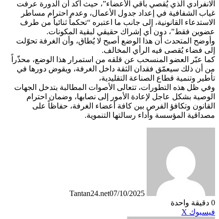
الانفرادي الذي يُقصي باقي الأعضاء”، حيث أكد أن الدورة عرفت
غياب الشفافية في إعداد جدول الأعمال، وعدم احترام مساطر
الاستدعاء القانونية، إلى جانب ما اعتبره “تحكماً ثنائياً من طرف
عضوين فقط”، دون أي إشراك حقيقي لبقية المكونات.
وأوضح المتحدث أن هذا الوضع أصبح لا يُطاق، وأن الغرفة تحوّلت
إلى فضاء يُقصى فيه الرأي المخالف.
كما عبّر العضو المنسحب عن قلقه من استمرار هذا الوضع، محذّراً
من أن ذلك سيعمّق فقدان الثقة داخل الغرفة، ويقوض دورها في
تأطير وتنمية قطاع الصناعة التقليدية،
وفي ظل هذه التطورات، تتعالى الأصوات المطالبة بتدخل الجهات
الوصية بشكل عاجل لإعادة الأمور إلى نصابها، وضمان احترام
القانون وتكافؤ الفرص بين كافة أعضاء الغرفة، حفاظاً على
مصداقية المؤسسة وأداء رسالتها التنموية.
Tantan24.net
07/10/2025
0
دقيقة واحدة
طباعة
لينكدإن
مشاركة
بينتيريست
فيسبوك
X