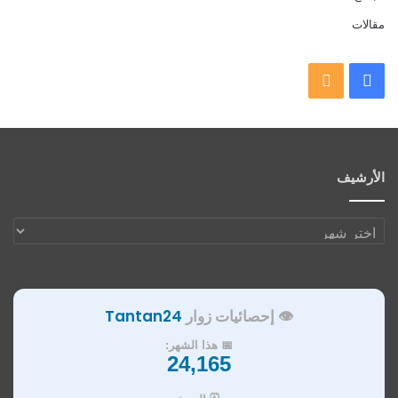
مقالات
فيسبوك
ملخص
الموقع
RSS
الأرشيف
الأرشيف
👁️ إحصائيات زوار
Tantan24
📅 هذا الشهر:
24,165