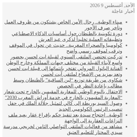
الأحد, أغسطس 9 2026
أخبار عاجلة
ميناء الوطية.. رجال الأمن الخاص يشتكون من ظروف العمل
وتأخر صرف الأجور
دورة تكوينية بالطنطان حول أساسيات الذكاء الاصطناعي
وتطبيقاته العملية تخليداً لذكرى عيد العرش
كولومبيا والصحراء المغربية.. حديث عن تحول في الموقف
وترقب لموقف رسمي واضح
تدركيت تحتضن الملتقى السنوي لقبيلة ايت لحسن بحضور
واسع لأبناء القبيلة من مختلف جيهات المملكة وخارج الوطن
الفنانة الباتول المرواني تفتخر بانتمائها إلى قبيلة ايت لحسن
وتعد بمزيد من الإشعاع لملتقى آيت لحسن
شكاوى من طريقة توزيع “لبن الساقية” بالطنطان وسط
مطالب بإعادة النظر في الحصص
الاحتفال باليوم الوطني للمغاربة المقيمين بالخارج تحت شعار
“المغاربة المقيمون بالخارج في خدمة أوراش المغرب 2030”
وصول السيد بوريطة إلى كالي لتمثيل جلالة الملك في حفل
تنصيب الرئيس الكولومبي الجديد
الوطية.. احتجاج سيدة بعد تنفيذ حكم بإفراغ عقار يعيد ملف
النزاعات العقارية إلى الواجهة
مشاهد من فعاليات الملتقى التواصلي الثامن لخريجي مدرسة
سيدي المختار للتعليم العتيق