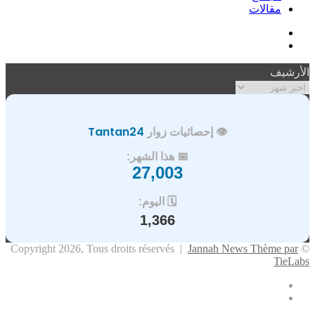
مقالات
فيسبوك
ملخص
الموقع
الأرشيف
RSS
الأرشيف
👁️ إحصائيات زوار
Tantan24
📅 هذا الشهر:
27,003
🗓️ اليوم:
1,366
Jannah News Thème par
© Copyright 2026, Tous droits réservés |
TieLabs
فيسبوك
ملخص
الموقع