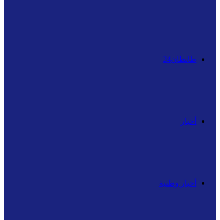
عن
طانطان24
أخبار
أخبار وطنية