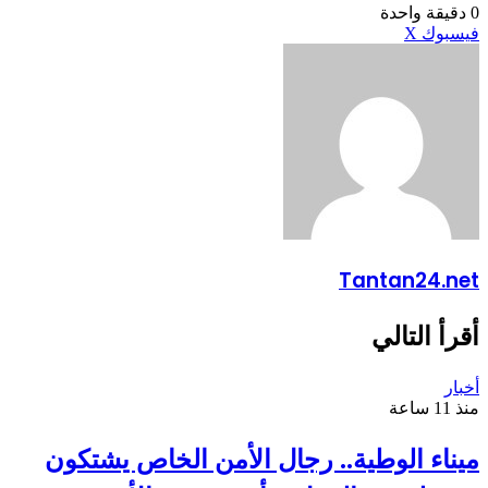
0
دقيقة واحدة
طباعة
لينكدإن
مشاركة
بينتيريست
فيسبوك
X
عبر
البريد
Tantan24.net
أقرأ التالي
أخبار
منذ 11 ساعة
ميناء الوطية.. رجال الأمن الخاص يشتكون