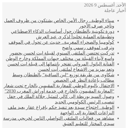
الأحد, أغسطس 9 2026
أخبار عاجلة
ميناء الوطية.. رجال الأمن الخاص يشتكون من ظروف العمل
وتأخر صرف الأجور
دورة تكوينية بالطنطان حول أساسيات الذكاء الاصطناعي
وتطبيقاته العملية تخليداً لذكرى عيد العرش
كولومبيا والصحراء المغربية.. حديث عن تحول في الموقف
وترقب لموقف رسمي واضح
تدركيت تحتضن الملتقى السنوي لقبيلة ايت لحسن بحضور
واسع لأبناء القبيلة من مختلف جيهات المملكة وخارج الوطن
الفنانة الباتول المرواني تفتخر بانتمائها إلى قبيلة ايت لحسن
وتعد بمزيد من الإشعاع لملتقى آيت لحسن
شكاوى من طريقة توزيع “لبن الساقية” بالطنطان وسط
مطالب بإعادة النظر في الحصص
الاحتفال باليوم الوطني للمغاربة المقيمين بالخارج تحت شعار
“المغاربة المقيمون بالخارج في خدمة أوراش المغرب 2030”
وصول السيد بوريطة إلى كالي لتمثيل جلالة الملك في حفل
تنصيب الرئيس الكولومبي الجديد
الوطية.. احتجاج سيدة بعد تنفيذ حكم بإفراغ عقار يعيد ملف
النزاعات العقارية إلى الواجهة
مشاهد من فعاليات الملتقى التواصلي الثامن لخريجي مدرسة
سيدي المختار للتعليم العتيق