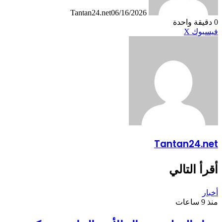
Tantan24.net
06/16/2026
0
دقيقة واحدة
طباعة
لينكدإن
مشاركة
بينتيريست
فيسبوك
X
عبر
البريد
Tantan24.net
أقرأ التالي
أخبار
منذ 9 ساعات