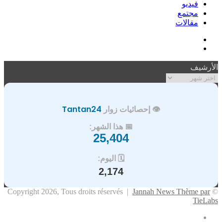
فيديو
مجتمع
مقالات
فيسبوك
ملخص
الموقع
الأرشيف
RSS
الأرشيف
👁️ إحصائيات زوار
Tantan24
📅 هذا الشهر:
25,404
🗓️ اليوم:
2,174
Jannah News Thème par
© Copyright 2026, Tous droits réservés |
TieLabs
فيسبوك