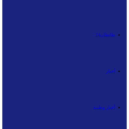
عن
طانطان24
أخبار
أخبار وطنية