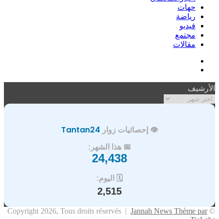
حهات
رياضة
فيديو
مجتمع
مقالات
فيسبوك
ملخص
الموقع
الأرشيف
RSS
الأرشيف
👁️ إحصائيات زوار
Tantan24
📅 هذا الشهر:
24,438
🗓️ اليوم:
2,515
Jannah News Thème par
© Copyright 2026, Tous droits réservés |