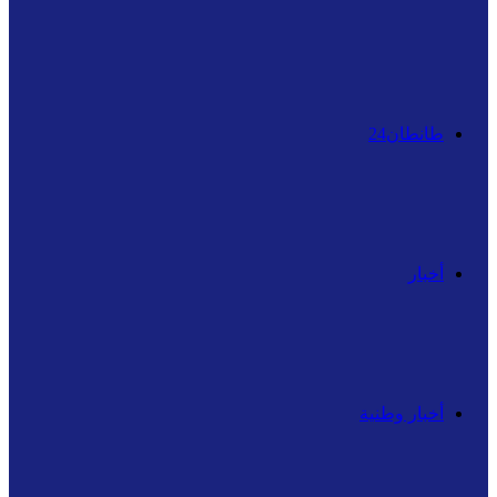
عن
طانطان24
أخبار
أخبار وطنية