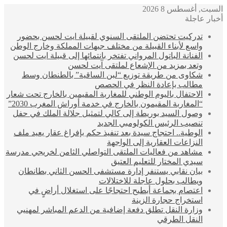
السبت, أغسطس 8 2026
أخبار عاجلة
تدركيت تحتضن الملتقى السنوي لقبيلة ايت لحسن بحضور
واسع لأبناء القبيلة من مختلف جيهات المملكة وخارج الوطن
الفنانة الباتول المرواني تفتخر بانتمائها إلى قبيلة ايت لحسن
وتعد بمزيد من الإشعاع لملتقى آيت لحسن
شكاوى من طريقة توزيع “لبن الساقية” بالطنطان وسط
مطالب بإعادة النظر في الحصص
الاحتفال باليوم الوطني للمغاربة المقيمين بالخارج تحت شعار
“المغاربة المقيمون بالخارج في خدمة أوراش المغرب 2030”
وصول السيد بوريطة إلى كالي لتمثيل جلالة الملك في حفل
تنصيب الرئيس الكولومبي الجديد
الوطية.. احتجاج سيدة بعد تنفيذ حكم بإفراغ عقار يعيد ملف
النزاعات العقارية إلى الواجهة
مشاهد من فعاليات الملتقى التواصلي الثامن لخريجي مدرسة
سيدي المختار للتعليم العتيق
بيان نقابي يستنفر إدارة مستشفى الحسن الثاني بطانطان
ويطالب بحلول عاجلة للاختلالات
اعتصام بجماعة أبطيح احتجاجًا على استغلال أراضٍ في
استخراج حجارة الزينة
وزارة النقل تطلق دفعة إضافية من الدعم المباشر لمهنيي
النقل الطرقي