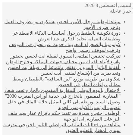
السبت, أغسطس 8 2026
أخبار عاجلة
ميناء الوطية.. رجال الأمن الخاص يشتكون من ظروف العمل
وتأخر صرف الأجور
دورة تكوينية بالطنطان حول أساسيات الذكاء الاصطناعي
وتطبيقاته العملية تخليداً لذكرى عيد العرش
كولومبيا والصحراء المغربية.. حديث عن تحول في الموقف
وترقب لموقف رسمي واضح
تدركيت تحتضن الملتقى السنوي لقبيلة ايت لحسن بحضور
واسع لأبناء القبيلة من مختلف جيهات المملكة وخارج الوطن
الفنانة الباتول المرواني تفتخر بانتمائها إلى قبيلة ايت لحسن
وتعد بمزيد من الإشعاع لملتقى آيت لحسن
شكاوى من طريقة توزيع “لبن الساقية” بالطنطان وسط
مطالب بإعادة النظر في الحصص
الاحتفال باليوم الوطني للمغاربة المقيمين بالخارج تحت شعار
“المغاربة المقيمون بالخارج في خدمة أوراش المغرب 2030”
وصول السيد بوريطة إلى كالي لتمثيل جلالة الملك في حفل
تنصيب الرئيس الكولومبي الجديد
الوطية.. احتجاج سيدة بعد تنفيذ حكم بإفراغ عقار يعيد ملف
النزاعات العقارية إلى الواجهة
مشاهد من فعاليات الملتقى التواصلي الثامن لخريجي مدرسة
سيدي المختار للتعليم العتيق