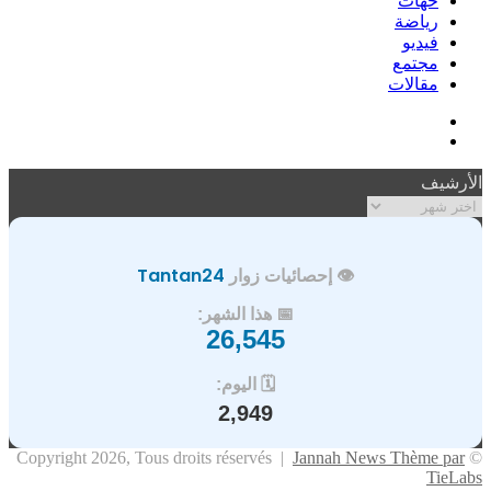
حهات
رياضة
فيديو
مجتمع
مقالات
فيسبوك
ملخص
الموقع
الأرشيف
RSS
الأرشيف
👁️ إحصائيات زوار
Tantan24
📅 هذا الشهر:
26,545
🗓️ اليوم:
2,949
Jannah News Thème par
© Copyright 2026, Tous droits réservés |
TieLabs