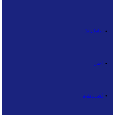
عن
طانطان24
أخبار
أخبار وطنية