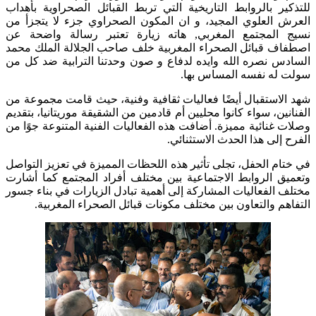
للتذكير بالروابط التاريخية التي تربط القبائل الصحراوية بأهداب
العرش العلوي المجيد، و ان المكون الصحراوي جزء لا يتجزأ من
نسيج المجتمع المغربي, هاته زيارة تعتبر رسالة واضحة عن
اصطفاف قبائل الصحراء المغربية خلف صاحب الجلالة الملك محمد
السادس نصره الله وايده لدفاع و صون وحدتنا الترابية ضد كل من
سولت له نفسه المساس بها.
شهد الاستقبال أيضًا فعاليات ثقافية وفنية، حيث قامت مجموعة من
الفنانين، سواء كانوا محليين أم قادمين من الشقيقة موريتانيا، بتقديم
وصلات غنائية مميزة. أضافت هذه الفعاليات الفنية المتنوعة جوًا من
الفرح إلى هذا الحدث الاستثنائي.
في ختام الحفل، تجلى تأثير هذه اللحظات المميزة في تعزيز التواصل
وتعميق الروابط الاجتماعية بين مختلف أفراد المجتمع كما أشارت
مختلف الفعاليات المشاركة إلى أهمية تبادل الزيارات في بناء جسور
التفاهم والتعاون بين مختلف مكونات قبائل الصحراء المغربية.