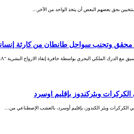
منتخبين بحق بعضهم البعض أن يتخذ الواحد من الآخر…
ع الدرك الملكي البحري بواسطة خافرة إنقاذ الارواح البشرية “ASSA”،…
الكركرات وبئركندوز بإقليم اوسرد