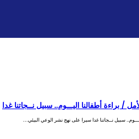
لأمل / براءة أطفالنا اليـــوم.. سبيل نــجاتنا غدا
اليـــوم.. سبيل نــجاتنا غدا سيرا على نهج نشر الوعي البيئي…