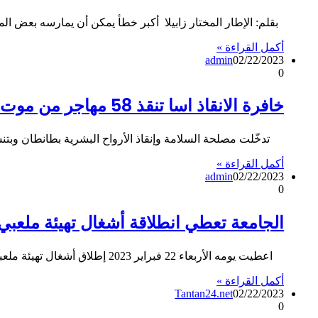
بقلم: الإطار المختار زابيلا أكبر خطأ يمكن أن يمارسه بعض ال
أكمل القراءة »
admin
02/22/2023
0
خافرة الانقاذ اسا تنقذ 58 مهاجر من موت محقق وتجنب سواحل طانطان من كارثة إنسانية
تدخّلت مصلحة السلامة وإنقاذ الأرواح البشرية بطانطان وبتنسيق م
أكمل القراءة »
admin
02/22/2023
0
الجامعة تعطي انطلاقة أشغال تهيئة ملعبي 
اعطيت يومه الأربعاء 22 فبراير 2023 إطلاق أشغال تهيئة ملعبي الكركرات وبئر الكندوز، بإقليم أوسرد، بالعشب الإصطناعي من…
أكمل القراءة »
Tantan24.net
02/22/2023
0