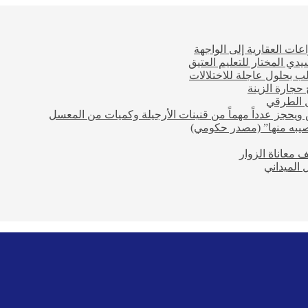
عات العقارية إلى الواجهة
ي المختار للتعليم العتيق
ب بحلول عاجلة للاختلالات
حجارة الزينة
ل الطرقي
ويحجز عدداً مهماً من قنينات الأرجيلة وكميات من المعسل
صيبه منها” (مصدر حكومي)
معاناة الزوار
 الميداني