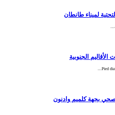
لتحتية لميناء طانطان
ة…
لأقاليم الجنوبية
لصحي بجهة كلميم وادنون