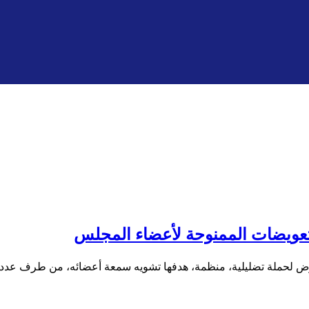
عويضات الممنوحة لأعضاء المجلس
 لحملة تضليلية، منظمة، هدفها تشويه سمعة أعضائه، من طرف عد