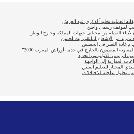
ته العملية تخليداً لذكرى عيد العرش
ترقب لموقف رسمي واضح
أبناء القبيلة من مختلف جيهات المملكة وخارج الوطن
تعد بمزيد من الإشعاع لملتقى آيت لحسن
 بإعادة النظر في الحصص
مغاربة المقيمون بالخارج في خدمة أوراش المغرب 2030”
يب الرئيس الكولومبي الجديد
عات العقارية إلى الواجهة
ي المختار للتعليم العتيق
ب بحلول عاجلة للاختلالات