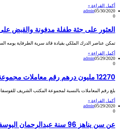
أكمل القراءة »
admin
05/30/2020
0
العثور على جثة طفلة مدفونة والقبض على 22 حراك قرب الطرفية ينحدرون من دول إفريقيا جنوب الصحر
تمكن عناصر الدرك الملكي بقيادة قائد سرية الطرفاية يومه السبت 30 ماي 2020 من إحباط محاولة مجموعة من الأشخاص 
أكمل القراءة »
admin
05/29/2020
0
12270 مليون درهم رقم معاملات مجموعة المكتب الشريف للفوسفاط في الربع الأول من العام الجاري
بلغ رقم المعاملات بالنسبة لمجموعة المكتب الشريف للفوسفاط ، الفاعل الرئيسي 
أكمل القراءة »
admin
05/29/2020
0
عن سن يناهز 96 سنة عبدالرحمان اليوسفي يودعنا