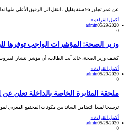
عن عمر تجاوز 96 سنة بقليل ، انتقل الى الرفيق الأعلى ملبيا نداء ربه الذي لا مراد له ، المناضل …
أكمل القراءة »
admin
05/29/2020
0
وزير الصحة: المؤشرات الواجب توفرها لل
كشف وزير الصحة، خالد آيت الطالب، أن مؤشر انتشار الفيروس (RO) انخفض إلى 0.76 وطنيا، فيما ارتفعت نسبة التعاف
أكمل القراءة »
admin
05/29/2020
0
ملحقة المثابرة الخاصة بالداخلة تعلن عن إج
ترسيخا لمبدأ التضامن السائد بين مكونات المجتمع المغربي لمو
أكمل القراءة »
admin
05/28/2020
0