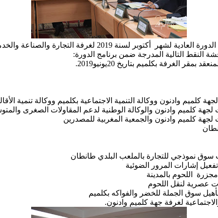
شة النقط التالية المدرجة ضمن برنامج الدورة:
جهة كلميم وادنون ووكالة التنمية الاجتماعية بكلميم ووكالة تنمية ال
ت لجهة كلميم وادنون والوكالة الوطنية لدعم المقاولات الصغرى والمت
ت لجهة كلميم وادنون والجمعية المغربية للمصدرين
انطان
 سوق نموذجي للتجارة بالملعب البلدي طانطان
تفعيل إشارات المرور الضوئية
زرة اللحوم بالمدينة
ت عصرية لنقل اللحوم
هيل سوق الجملة للخضر والفواكه بكلميم
لاجتماعية لغرفة جهة كلميم وادنون.