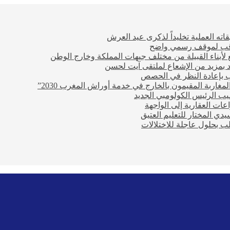
ته العملية تخليداً لذكرى عيد العرش
ترقب لموقف رسمي واضح
أبناء القبيلة من مختلف جيهات المملكة وخارج الوطن
تعد بمزيد من الإشعاع لملتقى آيت لحسن
 بإعادة النظر في الحصص
مغاربة المقيمون بالخارج في خدمة أوراش المغرب 2030”
يب الرئيس الكولومبي الجديد
عات العقارية إلى الواجهة
ي المختار للتعليم العتيق
ب بحلول عاجلة للاختلالات