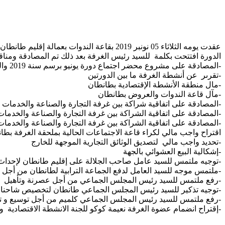
عقدت يومه الثلاثاء 05 نونبر 2019 بقاعة الندوات بعمالة إقليم طانطان الدورة العادية لشهر أكتوبر لسنة 2019 لغرفة التجارة والصناعة والخدمات لجهة كلميم وادنون.
الدورة افتتحت بكلمة للسيد رئيس الغرفة بعد ذلك تم المصادقة ومناق
-المصادقة على مشروع محضر اجتماع دورة يونيو برسم سنة 2019 والمنعقد بمقر الغرفة بكلميم بتاريخ 20يونيو2019.
-تقرىر عن أنشطة الغرفة ما بين الدورتين
-مال منطقة الأنشطة الإقتصادية بطانطان
-مآل قاعة الندوات والعروض بطانطان
-المصادقة على اتفاقية شراكة بين غرفة التجارة والصناعة والخدمات ل
-المصادقة على اتفاقية الشراكة بين غرفة التجارة والصناعة والخدما
-المصادقة على اتفاقية الشراكة بين غرفة التجارة والصناعة والخدما
اقتراح واجب مالي لكراء قاعة الاجتماعات الحالية بملحقة الغرفة بط
-تحديد واجب مالي لتصديق الوثائق التجارية الموجهة للخارج
-إشكالية البيع العشوائي بالجهة
-توجيه ملتمس للسيد عامل صاحب الجلالة على إقليم طانطان لإحداث
-ملتمس موجه للسيد العامل لدفع الجماعة الترابية لطانطان من أجل 
-رفع ملتمس للسيد رئيس المجلس الجماعي من أجل عصرنة وتأهيل مج
-توجيه تذكير للسيد رئيس المجلس الجماعي طانطان لتخصيص شاحنا
-رفع ملتمس للسيد رئيس المجلس الجماعي كلميم من أجل توسيع و تأ
-إقتراح انضمام عضوة الغرفة نعيمة كوكو للجنة الانشطة الاقتصادية وا